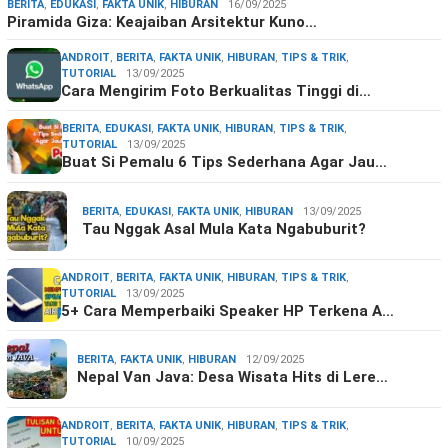
BERITA
,
EDUKASI
,
FAKTA UNIK
,
HIBURAN
16/09/2025
Piramida Giza: Keajaiban Arsitektur Kuno…
ANDROIT
,
BERITA
,
FAKTA UNIK
,
HIBURAN
,
TIPS & TRIK
,
TUTORIAL
13/09/2025
Cara Mengirim Foto Berkualitas Tinggi di…
BERITA
,
EDUKASI
,
FAKTA UNIK
,
HIBURAN
,
TIPS & TRIK
,
TUTORIAL
13/09/2025
Buat Si Pemalu 6 Tips Sederhana Agar Jau…
BERITA
,
EDUKASI
,
FAKTA UNIK
,
HIBURAN
13/09/2025
Tau Nggak Asal Mula Kata Ngabuburit?
ANDROIT
,
BERITA
,
FAKTA UNIK
,
HIBURAN
,
TIPS & TRIK
,
TUTORIAL
13/09/2025
5+ Cara Memperbaiki Speaker HP Terkena A…
BERITA
,
FAKTA UNIK
,
HIBURAN
12/09/2025
Nepal Van Java: Desa Wisata Hits di Lere…
ANDROIT
,
BERITA
,
FAKTA UNIK
,
HIBURAN
,
TIPS & TRIK
,
TUTORIAL
10/09/2025