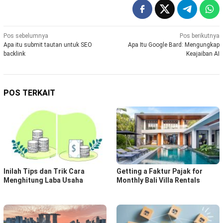
Navigasi
Pos sebelumnya
Pos berikutnya
Apa itu submit tautan untuk SEO
Apa Itu Google Bard: Mengungkap
pos
backlink
Keajaiban AI
POS TERKAIT
Inilah Tips dan Trik Cara
Getting a Faktur Pajak for
Menghitung Laba Usaha
Monthly Bali Villa Rentals