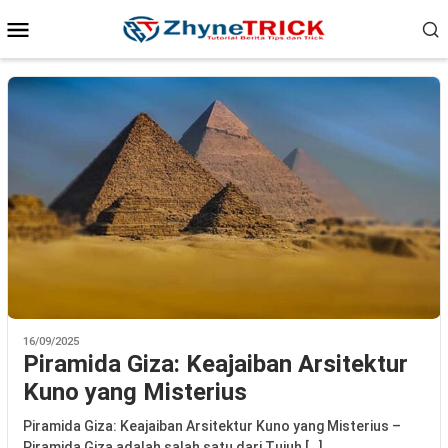
Loncat
Menu
ke
Mobile
konten
16/09/2025
Piramida Giza: Keajaiban Arsitektur
Kuno yang Misterius
Piramida Giza: Keajaiban Arsitektur Kuno yang Misterius –
Piramida Giza adalah salah satu dari Tujuh […]