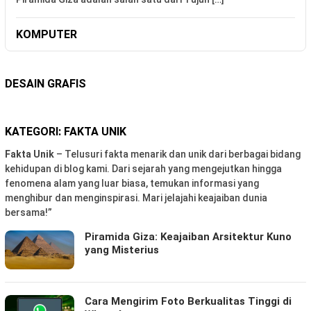
KOMPUTER
DESAIN GRAFIS
KATEGORI:
FAKTA UNIK
Fakta Unik
– Telusuri fakta menarik dan unik dari berbagai bidang
kehidupan di blog kami. Dari sejarah yang mengejutkan hingga
fenomena alam yang luar biasa, temukan informasi yang
menghibur dan menginspirasi. Mari jelajahi keajaiban dunia
bersama!”
Piramida Giza: Keajaiban Arsitektur Kuno
yang Misterius
Cara Mengirim Foto Berkualitas Tinggi di