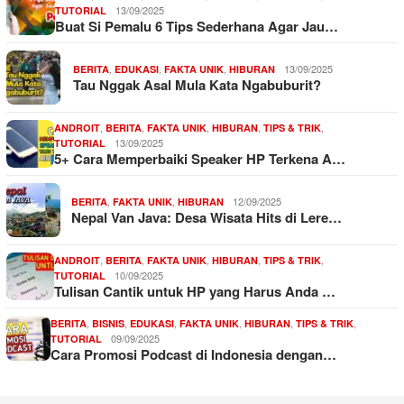
13/09/2025
TUTORIAL
Buat Si Pemalu 6 Tips Sederhana Agar Jau…
,
,
,
13/09/2025
BERITA
EDUKASI
FAKTA UNIK
HIBURAN
Tau Nggak Asal Mula Kata Ngabuburit?
,
,
,
,
,
ANDROIT
BERITA
FAKTA UNIK
HIBURAN
TIPS & TRIK
13/09/2025
TUTORIAL
5+ Cara Memperbaiki Speaker HP Terkena A…
,
,
12/09/2025
BERITA
FAKTA UNIK
HIBURAN
Nepal Van Java: Desa Wisata Hits di Lere…
,
,
,
,
,
ANDROIT
BERITA
FAKTA UNIK
HIBURAN
TIPS & TRIK
10/09/2025
TUTORIAL
Tulisan Cantik untuk HP yang Harus Anda …
,
,
,
,
,
,
BERITA
BISNIS
EDUKASI
FAKTA UNIK
HIBURAN
TIPS & TRIK
09/09/2025
TUTORIAL
Cara Promosi Podcast di Indonesia dengan…