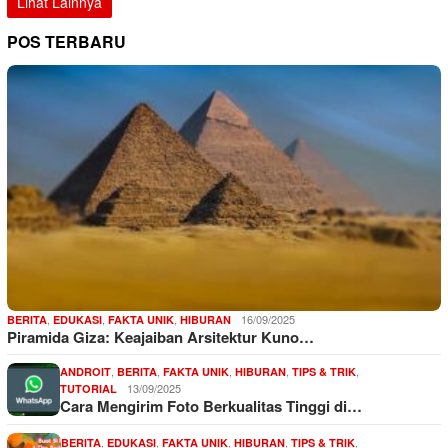
Lihat Lainnya
POS TERBARU
,
,
,
16/09/2025
BERITA
EDUKASI
FAKTA UNIK
HIBURAN
Piramida Giza: Keajaiban Arsitektur Kuno…
,
,
,
,
,
ANDROIT
BERITA
FAKTA UNIK
HIBURAN
TIPS & TRIK
13/09/2025
TUTORIAL
Cara Mengirim Foto Berkualitas Tinggi di…
,
,
,
,
,
BERITA
EDUKASI
FAKTA UNIK
HIBURAN
TIPS & TRIK