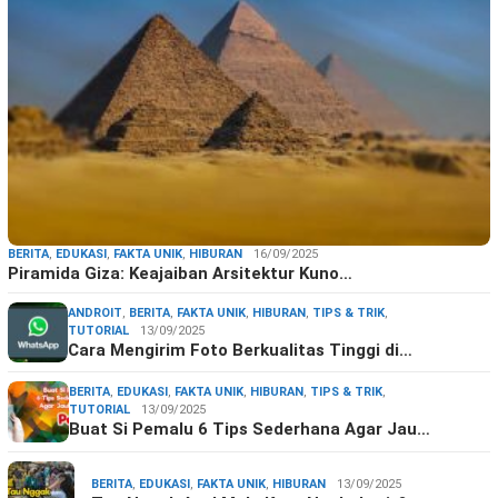
BERITA
,
EDUKASI
,
FAKTA UNIK
,
HIBURAN
16/09/2025
Piramida Giza: Keajaiban Arsitektur Kuno…
ANDROIT
,
BERITA
,
FAKTA UNIK
,
HIBURAN
,
TIPS & TRIK
,
TUTORIAL
13/09/2025
Cara Mengirim Foto Berkualitas Tinggi di…
BERITA
,
EDUKASI
,
FAKTA UNIK
,
HIBURAN
,
TIPS & TRIK
,
TUTORIAL
13/09/2025
Buat Si Pemalu 6 Tips Sederhana Agar Jau…
BERITA
,
EDUKASI
,
FAKTA UNIK
,
HIBURAN
13/09/2025