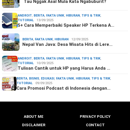
Tau Nggak Asal Mula Kata Ngabuburit?
ANDROIT
,
BERITA
,
FAKTA UNIK
,
HIBURAN
,
TIPS & TRIK
,
TUTORIAL
13/09/2025
5+ Cara Memperbaiki Speaker HP Terkena A…
BERITA
,
FAKTA UNIK
,
HIBURAN
12/09/2025
Nepal Van Java: Desa Wisata Hits di Lere…
ANDROIT
,
BERITA
,
FAKTA UNIK
,
HIBURAN
,
TIPS & TRIK
,
TUTORIAL
10/09/2025
Tulisan Cantik untuk HP yang Harus Anda …
BERITA
,
BISNIS
,
EDUKASI
,
FAKTA UNIK
,
HIBURAN
,
TIPS & TRIK
,
TUTORIAL
09/09/2025
Cara Promosi Podcast di Indonesia dengan…
ABOUT ME
PRIVACY POLICY
DISCLAIMER
CONTACT