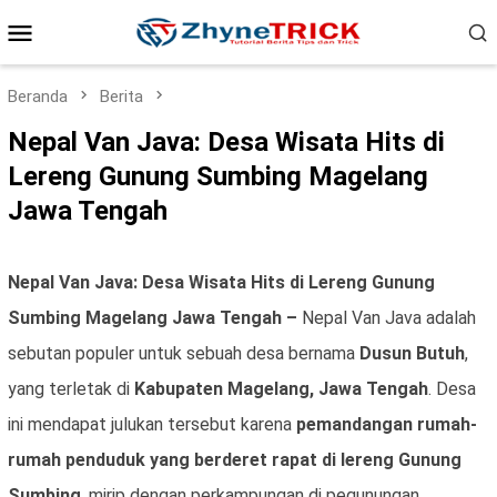
Loncat
Menu
ke
konten
Mobile
Beranda
Berita
Nepal Van Java: Desa Wisata Hits di
Lereng Gunung Sumbing Magelang
Jawa Tengah
Nepal Van Java: Desa Wisata Hits di Lereng Gunung
Sumbing Magelang Jawa Tengah –
Nepal Van Java adalah
sebutan populer untuk sebuah desa bernama
Dusun Butuh
,
yang terletak di
Kabupaten Magelang, Jawa Tengah
. Desa
ini mendapat julukan tersebut karena
pemandangan rumah-
rumah penduduk yang berderet rapat di lereng Gunung
Sumbing
, mirip dengan perkampungan di pegunungan