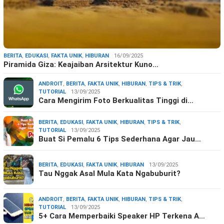
BERITA
,
EDUKASI
,
FAKTA UNIK
,
HIBURAN
16/09/2025
Piramida Giza: Keajaiban Arsitektur Kuno…
ANDROIT
,
BERITA
,
FAKTA UNIK
,
HIBURAN
,
TIPS & TRIK
,
TUTORIAL
13/09/2025
Cara Mengirim Foto Berkualitas Tinggi di…
BERITA
,
EDUKASI
,
FAKTA UNIK
,
HIBURAN
,
TIPS & TRIK
,
TUTORIAL
13/09/2025
Buat Si Pemalu 6 Tips Sederhana Agar Jau…
BERITA
,
EDUKASI
,
FAKTA UNIK
,
HIBURAN
13/09/2025
Tau Nggak Asal Mula Kata Ngabuburit?
ANDROIT
,
BERITA
,
FAKTA UNIK
,
HIBURAN
,
TIPS & TRIK
,
TUTORIAL
13/09/2025
5+ Cara Memperbaiki Speaker HP Terkena A…