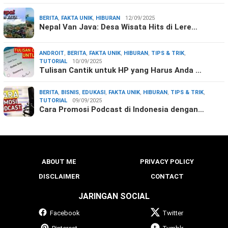
BERITA
,
FAKTA UNIK
,
HIBURAN
12/09/2025
Nepal Van Java: Desa Wisata Hits di Lere…
ANDROIT
,
BERITA
,
FAKTA UNIK
,
HIBURAN
,
TIPS & TRIK
,
TUTORIAL
10/09/2025
Tulisan Cantik untuk HP yang Harus Anda …
BERITA
,
BISNIS
,
EDUKASI
,
FAKTA UNIK
,
HIBURAN
,
TIPS & TRIK
,
TUTORIAL
09/09/2025
Cara Promosi Podcast di Indonesia dengan…
ABOUT ME
PRIVACY POLICY
DISCLAIMER
CONTACT
JARINGAN SOCIAL
Facebook
Twitter