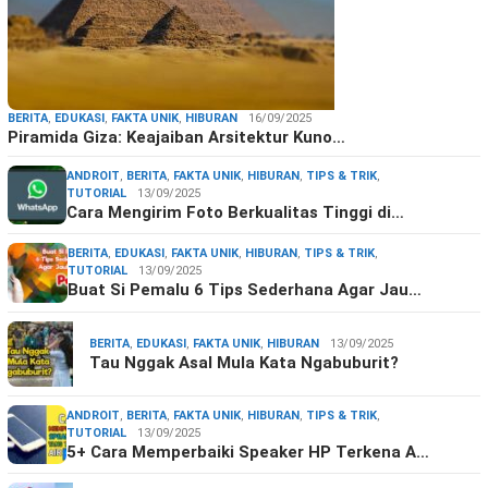
BERITA
,
EDUKASI
,
FAKTA UNIK
,
HIBURAN
16/09/2025
Piramida Giza: Keajaiban Arsitektur Kuno…
ANDROIT
,
BERITA
,
FAKTA UNIK
,
HIBURAN
,
TIPS & TRIK
,
TUTORIAL
13/09/2025
Cara Mengirim Foto Berkualitas Tinggi di…
BERITA
,
EDUKASI
,
FAKTA UNIK
,
HIBURAN
,
TIPS & TRIK
,
TUTORIAL
13/09/2025
Buat Si Pemalu 6 Tips Sederhana Agar Jau…
BERITA
,
EDUKASI
,
FAKTA UNIK
,
HIBURAN
13/09/2025
Tau Nggak Asal Mula Kata Ngabuburit?
ANDROIT
,
BERITA
,
FAKTA UNIK
,
HIBURAN
,
TIPS & TRIK
,
TUTORIAL
13/09/2025
5+ Cara Memperbaiki Speaker HP Terkena A…