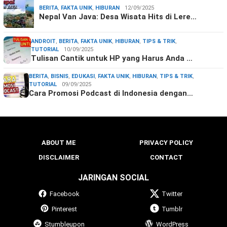
BERITA
,
FAKTA UNIK
,
HIBURAN
12/09/2025
Nepal Van Java: Desa Wisata Hits di Lere…
ANDROIT
,
BERITA
,
FAKTA UNIK
,
HIBURAN
,
TIPS & TRIK
,
TUTORIAL
10/09/2025
Tulisan Cantik untuk HP yang Harus Anda …
BERITA
,
BISNIS
,
EDUKASI
,
FAKTA UNIK
,
HIBURAN
,
TIPS & TRIK
,
TUTORIAL
09/09/2025
Cara Promosi Podcast di Indonesia dengan…
ABOUT ME
PRIVACY POLICY
DISCLAIMER
CONTACT
JARINGAN SOCIAL
Facebook
Twitter
Pinterest
Tumblr
Stumbleupon
WordPress