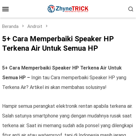
Loncat
Menu
ke
konten
Mobile
Beranda
Androit
5+ Cara Memperbaiki Speaker HP
Terkena Air Untuk Semua HP
5+ Cara Memperbaiki Speaker HP Terkena Air Untuk
Semua HP –
Ingin tau Cara memperbaiki Speaker HP yang
Terkena Air? Artikel ini akan membahas solusinya!
Hampir semua perangkat elektronik rentan apabila terkena air.
Salah satunya smartphone yang dengan mudahnya rusak saat
terkena air. Saat ini memang sudah ada ponsel yang dilengkapi
fitur anti air atau waterproof, tapi di Indonesia masih jarang