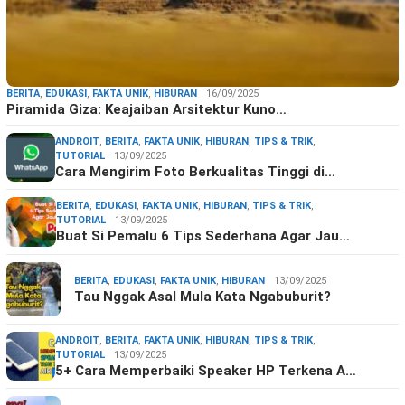
BERITA
,
EDUKASI
,
FAKTA UNIK
,
HIBURAN
16/09/2025
Piramida Giza: Keajaiban Arsitektur Kuno…
ANDROIT
,
BERITA
,
FAKTA UNIK
,
HIBURAN
,
TIPS & TRIK
,
TUTORIAL
13/09/2025
Cara Mengirim Foto Berkualitas Tinggi di…
BERITA
,
EDUKASI
,
FAKTA UNIK
,
HIBURAN
,
TIPS & TRIK
,
TUTORIAL
13/09/2025
Buat Si Pemalu 6 Tips Sederhana Agar Jau…
BERITA
,
EDUKASI
,
FAKTA UNIK
,
HIBURAN
13/09/2025
Tau Nggak Asal Mula Kata Ngabuburit?
ANDROIT
,
BERITA
,
FAKTA UNIK
,
HIBURAN
,
TIPS & TRIK
,
TUTORIAL
13/09/2025
5+ Cara Memperbaiki Speaker HP Terkena A…