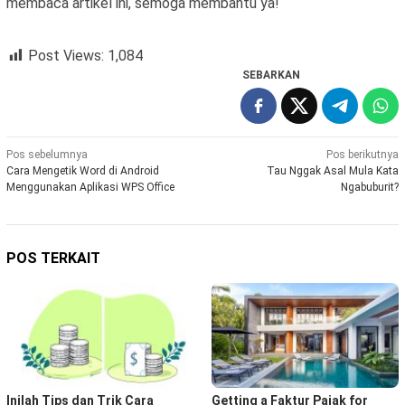
membaca artikel ini, semoga membantu ya!
Post Views:
1,084
SEBARKAN
Navigasi
Pos sebelumnya
Pos berikutnya
Cara Mengetik Word di Android
Tau Nggak Asal Mula Kata
pos
Menggunakan Aplikasi WPS Office
Ngabuburit?
POS TERKAIT
Inilah Tips dan Trik Cara
Getting a Faktur Pajak for