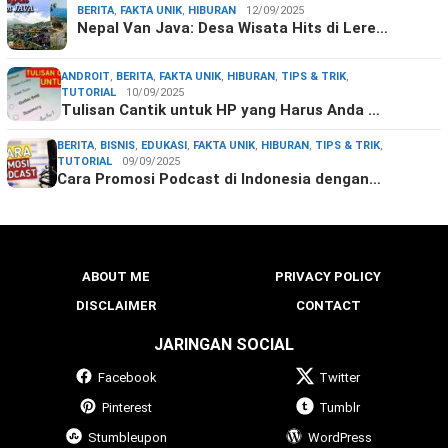
BERITA
,
FAKTA UNIK
,
HIBURAN
12/09/2025
Nepal Van Java: Desa Wisata Hits di Lere…
ANDROIT
,
BERITA
,
FAKTA UNIK
,
HIBURAN
,
TIPS & TRIK
,
TUTORIAL
10/09/2025
Tulisan Cantik untuk HP yang Harus Anda …
BERITA
,
BISNIS
,
EDUKASI
,
FAKTA UNIK
,
HIBURAN
,
TIPS & TRIK
,
TUTORIAL
09/09/2025
Cara Promosi Podcast di Indonesia dengan…
ABOUT ME
PRIVACY POLICY
DISCLAIMER
CONTACT
JARINGAN SOCIAL
Facebook
Twitter
Pinterest
Tumblr
Stumbleupon
WordPress