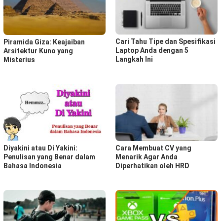
Cari Tahu Tipe dan Spesifikasi
Piramida Giza: Keajaiban
Laptop Anda dengan 5
Arsitektur Kuno yang
Langkah Ini
Misterius
Diyakini atau Di Yakini:
Cara Membuat CV yang
Penulisan yang Benar dalam
Menarik Agar Anda
Bahasa Indonesia
Diperhatikan oleh HRD