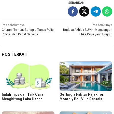
SEBARKAN
Navigasi
Pos sebelumnya
Pos berikutnya
Cheran: Tempat Bahagia Tanpa Polisi
Budaya Akhlak BUMN: Membangun
pos
Politisi dan Kartel Narkoba
Etika Kerja yang Unggul
POS TERKAIT
Inilah Tips dan Trik Cara
Getting a Faktur Pajak for
Menghitung Laba Usaha
Monthly Bali Villa Rentals