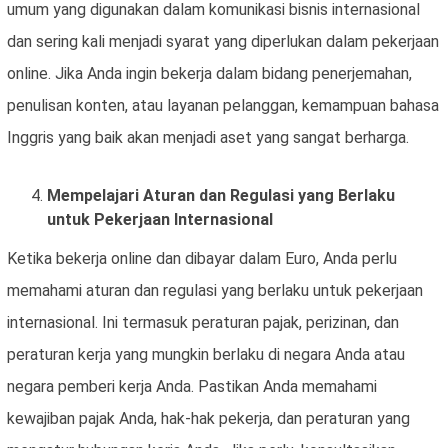
umum yang digunakan dalam komunikasi bisnis internasional
dan sering kali menjadi syarat yang diperlukan dalam pekerjaan
online. Jika Anda ingin bekerja dalam bidang penerjemahan,
penulisan konten, atau layanan pelanggan, kemampuan bahasa
Inggris yang baik akan menjadi aset yang sangat berharga.
Mempelajari Aturan dan Regulasi yang Berlaku
untuk Pekerjaan Internasional
Ketika bekerja online dan dibayar dalam Euro, Anda perlu
memahami aturan dan regulasi yang berlaku untuk pekerjaan
internasional. Ini termasuk peraturan pajak, perizinan, dan
peraturan kerja yang mungkin berlaku di negara Anda atau
negara pemberi kerja Anda. Pastikan Anda memahami
kewajiban pajak Anda, hak-hak pekerja, dan peraturan yang