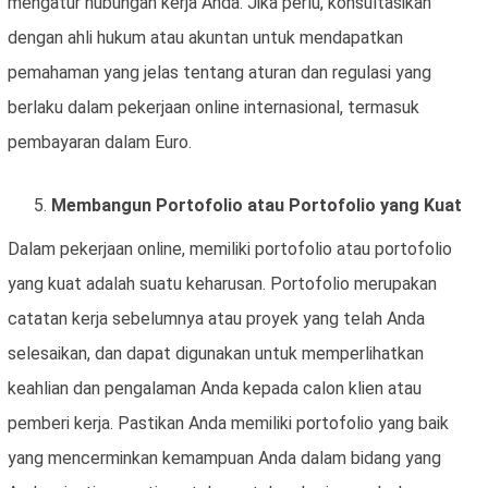
mengatur hubungan kerja Anda. Jika perlu, konsultasikan
dengan ahli hukum atau akuntan untuk mendapatkan
pemahaman yang jelas tentang aturan dan regulasi yang
berlaku dalam pekerjaan online internasional, termasuk
pembayaran dalam Euro.
Membangun Portofolio atau Portofolio yang Kuat
Dalam pekerjaan online, memiliki portofolio atau portofolio
yang kuat adalah suatu keharusan. Portofolio merupakan
catatan kerja sebelumnya atau proyek yang telah Anda
selesaikan, dan dapat digunakan untuk memperlihatkan
keahlian dan pengalaman Anda kepada calon klien atau
pemberi kerja. Pastikan Anda memiliki portofolio yang baik
yang mencerminkan kemampuan Anda dalam bidang yang