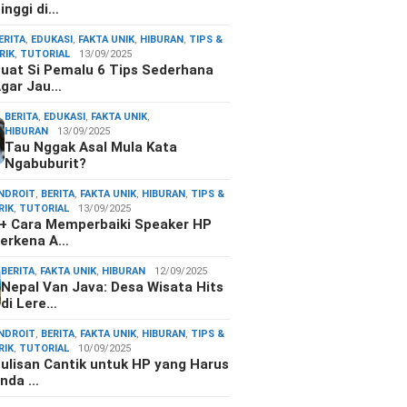
inggi di…
ERITA
,
EDUKASI
,
FAKTA UNIK
,
HIBURAN
,
TIPS &
RIK
,
TUTORIAL
13/09/2025
uat Si Pemalu 6 Tips Sederhana
gar Jau…
BERITA
,
EDUKASI
,
FAKTA UNIK
,
HIBURAN
13/09/2025
Tau Nggak Asal Mula Kata
Ngabuburit?
NDROIT
,
BERITA
,
FAKTA UNIK
,
HIBURAN
,
TIPS &
RIK
,
TUTORIAL
13/09/2025
+ Cara Memperbaiki Speaker HP
erkena A…
BERITA
,
FAKTA UNIK
,
HIBURAN
12/09/2025
Nepal Van Java: Desa Wisata Hits
di Lere…
NDROIT
,
BERITA
,
FAKTA UNIK
,
HIBURAN
,
TIPS &
RIK
,
TUTORIAL
10/09/2025
ulisan Cantik untuk HP yang Harus
nda …