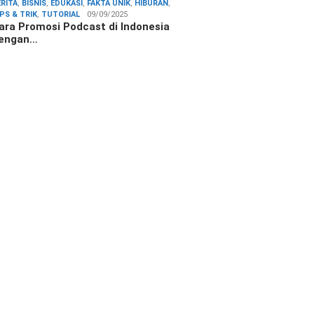
ERITA
,
BISNIS
,
EDUKASI
,
FAKTA UNIK
,
HIBURAN
,
IPS & TRIK
,
TUTORIAL
09/09/2025
ara Promosi Podcast di Indonesia
engan…