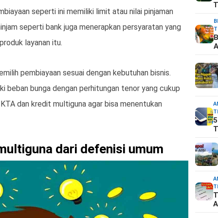
T
ayaan seperti ini memiliki limit atau nilai pinjaman
B
njam seperti bank juga menerapkan persyaratan yang
T
B
produk layanan itu.
A
emilih pembiayaan sesuai dengan kebutuhan bisnis.
liki beban bunga dengan perhitungan tenor yang cukup
KTA dan kredit multiguna agar bisa menentukan
A
T
5
T
multiguna dari defenisi umum
A
T
T
A