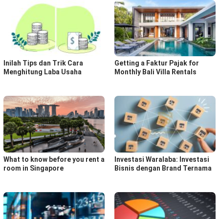
Inilah Tips dan Trik Cara
Getting a Faktur Pajak for
Menghitung Laba Usaha
Monthly Bali Villa Rentals
What to know before you rent a
Investasi Waralaba: Investasi
room in Singapore
Bisnis dengan Brand Ternama