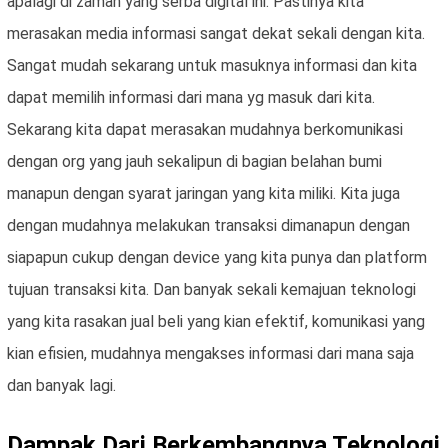
apalagi di zaman yang serba digital ini. Pastinya kita
merasakan media informasi sangat dekat sekali dengan kita.
Sangat mudah sekarang untuk masuknya informasi dan kita
dapat memilih informasi dari mana yg masuk dari kita.
Sekarang kita dapat merasakan mudahnya berkomunikasi
dengan org yang jauh sekalipun di bagian belahan bumi
manapun dengan syarat jaringan yang kita miliki. Kita juga
dengan mudahnya melakukan transaksi dimanapun dengan
siapapun cukup dengan device yang kita punya dan platform
tujuan transaksi kita. Dan banyak sekali kemajuan teknologi
yang kita rasakan jual beli yang kian efektif, komunikasi yang
kian efisien, mudahnya mengakses informasi dari mana saja
dan banyak lagi.
Dampak Dari Berkembangnya Teknologi