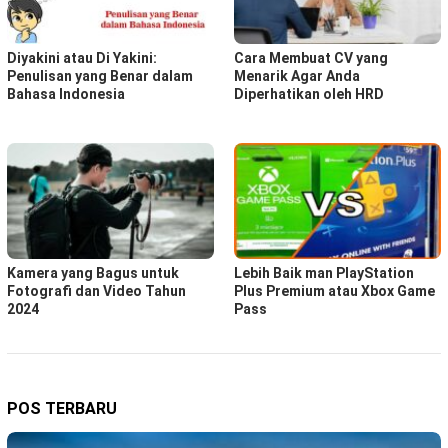
Diyakini atau Di Yakini:
Cara Membuat CV yang
Penulisan yang Benar dalam
Menarik Agar Anda
Bahasa Indonesia
Diperhatikan oleh HRD
Kamera yang Bagus untuk
Lebih Baik man PlayStation
Fotografi dan Video Tahun
Plus Premium atau Xbox Game
2024
Pass
POS TERBARU