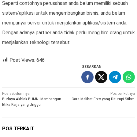
Seperti contohnya perusahaan anda belum memiliki sebuah
sistem/aplikasi untuk mengembangkan bisnis, anda belum
mempunyai server untuk menjalankan aplikasi/sistem anda.
Dengan adanya partner anda tidak perlu meng hire orang untuk
menjalankan teknologi tersebut.
Post Views:
646
SEBARKAN
Navigasi
Pos sebelumnya
Pos berikutnya
Budaya Akhlak BUMN: Membangun
Cara Melihat Foto yang Ditutupi Stiker
pos
Etika Kerja yang Unggul
POS TERKAIT