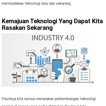
membadakan teknologi dulu dan sekarang.
Kemajuan Teknologi Yang Dapat Kita
Rasakan Sekarang
Pastinya kita semua merasakan perkembangan teknologi