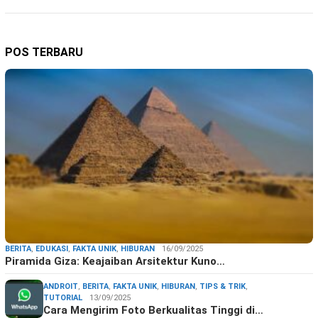
POS TERBARU
BERITA
,
EDUKASI
,
FAKTA UNIK
,
HIBURAN
16/09/2025
Piramida Giza: Keajaiban Arsitektur Kuno…
ANDROIT
,
BERITA
,
FAKTA UNIK
,
HIBURAN
,
TIPS & TRIK
,
TUTORIAL
13/09/2025
Cara Mengirim Foto Berkualitas Tinggi di…