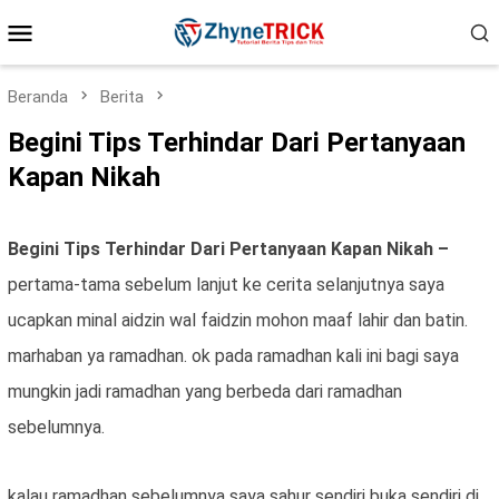
Loncat
Menu
ke
konten
Mobile
Beranda
Berita
Begini Tips Terhindar Dari Pertanyaan
Kapan Nikah
Begini Tips Terhindar Dari Pertanyaan Kapan Nikah –
pertama-tama sebelum lanjut ke cerita selanjutnya saya
ucapkan minal aidzin wal faidzin mohon maaf lahir dan batin.
marhaban ya ramadhan. ok pada ramadhan kali ini bagi saya
mungkin jadi ramadhan yang berbeda dari ramadhan
sebelumnya.
kalau ramadhan sebelumnya saya sahur sendiri buka sendiri di