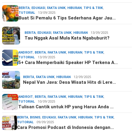
BERITA
,
EDUKASI
,
FAKTA UNIK
,
HIBURAN
,
TIPS & TRIK
,
TUTORIAL
13/09/2025
Buat Si Pemalu 6 Tips Sederhana Agar Jau…
BERITA
,
EDUKASI
,
FAKTA UNIK
,
HIBURAN
13/09/2025
Tau Nggak Asal Mula Kata Ngabuburit?
ANDROIT
,
BERITA
,
FAKTA UNIK
,
HIBURAN
,
TIPS & TRIK
,
TUTORIAL
13/09/2025
5+ Cara Memperbaiki Speaker HP Terkena A…
BERITA
,
FAKTA UNIK
,
HIBURAN
12/09/2025
Nepal Van Java: Desa Wisata Hits di Lere…
ANDROIT
,
BERITA
,
FAKTA UNIK
,
HIBURAN
,
TIPS & TRIK
,
TUTORIAL
10/09/2025
Tulisan Cantik untuk HP yang Harus Anda …
BERITA
,
BISNIS
,
EDUKASI
,
FAKTA UNIK
,
HIBURAN
,
TIPS & TRIK
,
TUTORIAL
09/09/2025
Cara Promosi Podcast di Indonesia dengan…