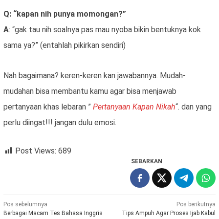
Q: “kapan nih punya momongan?”
A
: “gak tau nih soalnya pas mau nyoba bikin bentuknya kok
sama ya?” (entahlah pikirkan sendiri)
Nah bagaimana? keren-keren kan jawabannya. Mudah-
mudahan bisa membantu kamu agar bisa menjawab
pertanyaan khas lebaran ”
Pertanyaan Kapan Nikah
“. dan yang
perlu diingat!!! jangan dulu emosi.
Post Views:
689
SEBARKAN
Navigasi
Pos sebelumnya
Pos berikutnya
Berbagai Macam Tes Bahasa Inggris
Tips Ampuh Agar Proses Ijab Kabul