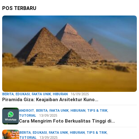
POS TERBARU
BERITA
,
EDUKASI
,
FAKTA UNIK
,
HIBURAN
16/09/2025
Piramida Giza: Keajaiban Arsitektur Kuno…
ANDROIT
,
BERITA
,
FAKTA UNIK
,
HIBURAN
,
TIPS & TRIK
,
TUTORIAL
13/09/2025
Cara Mengirim Foto Berkualitas Tinggi di…
BERITA
,
EDUKASI
,
FAKTA UNIK
,
HIBURAN
,
TIPS & TRIK
,
TUTORIAL
13/09/2025