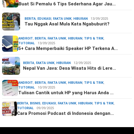
Buat Si Pemalu 6 Tips Sederhana Agar Jau…
BERITA
,
EDUKASI
,
FAKTA UNIK
,
HIBURAN
13/09/2025
Tau Nggak Asal Mula Kata Ngabuburit?
ANDROIT
,
BERITA
,
FAKTA UNIK
,
HIBURAN
,
TIPS & TRIK
,
TUTORIAL
13/09/2025
5+ Cara Memperbaiki Speaker HP Terkena A…
BERITA
,
FAKTA UNIK
,
HIBURAN
12/09/2025
Nepal Van Java: Desa Wisata Hits di Lere…
ANDROIT
,
BERITA
,
FAKTA UNIK
,
HIBURAN
,
TIPS & TRIK
,
TUTORIAL
10/09/2025
Tulisan Cantik untuk HP yang Harus Anda …
BERITA
,
BISNIS
,
EDUKASI
,
FAKTA UNIK
,
HIBURAN
,
TIPS & TRIK
,
TUTORIAL
09/09/2025
Cara Promosi Podcast di Indonesia dengan…