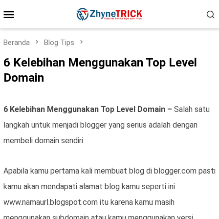
Loncat
Menu
ke
konten
Mobile
Beranda
Blog Tips
6 Kelebihan Menggunakan Top Level
Domain
6 Kelebihan Menggunakan Top Level Domain –
Salah satu
langkah untuk menjadi blogger yang serius adalah dengan
membeli domain sendiri.
Apabila kamu pertama kali membuat blog di blogger.com pasti
kamu akan mendapati alamat blog kamu seperti ini
www.namaurl.blogspot.com itu karena kamu masih
menggunakan subdomain atau kamu menggunakan versi