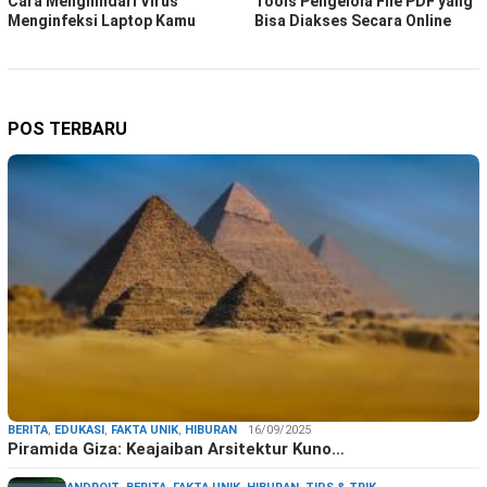
Cara Menghindari Virus
Tools Pengelola File PDF yang
Menginfeksi Laptop Kamu
Bisa Diakses Secara Online
POS TERBARU
BERITA
,
EDUKASI
,
FAKTA UNIK
,
HIBURAN
16/09/2025
Piramida Giza: Keajaiban Arsitektur Kuno…