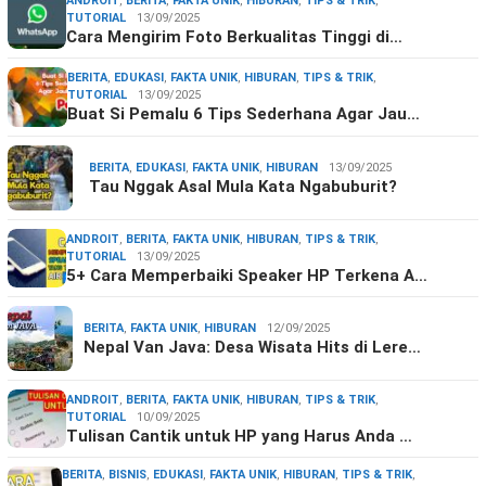
ANDROIT
,
BERITA
,
FAKTA UNIK
,
HIBURAN
,
TIPS & TRIK
,
TUTORIAL
13/09/2025
Cara Mengirim Foto Berkualitas Tinggi di…
BERITA
,
EDUKASI
,
FAKTA UNIK
,
HIBURAN
,
TIPS & TRIK
,
TUTORIAL
13/09/2025
Buat Si Pemalu 6 Tips Sederhana Agar Jau…
BERITA
,
EDUKASI
,
FAKTA UNIK
,
HIBURAN
13/09/2025
Tau Nggak Asal Mula Kata Ngabuburit?
ANDROIT
,
BERITA
,
FAKTA UNIK
,
HIBURAN
,
TIPS & TRIK
,
TUTORIAL
13/09/2025
5+ Cara Memperbaiki Speaker HP Terkena A…
BERITA
,
FAKTA UNIK
,
HIBURAN
12/09/2025
Nepal Van Java: Desa Wisata Hits di Lere…
ANDROIT
,
BERITA
,
FAKTA UNIK
,
HIBURAN
,
TIPS & TRIK
,
TUTORIAL
10/09/2025
Tulisan Cantik untuk HP yang Harus Anda …
BERITA
,
BISNIS
,
EDUKASI
,
FAKTA UNIK
,
HIBURAN
,
TIPS & TRIK
,