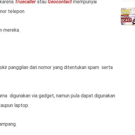
a karena
Truecaller
atau
Geocontact
mempunyai
mor telepon
em mereka.
kir panggilan dari nomor yang ditentukan spam serta
n cuma digunakan via gadget, namun pula dapat digunakan
taupun laptop.
gampang.