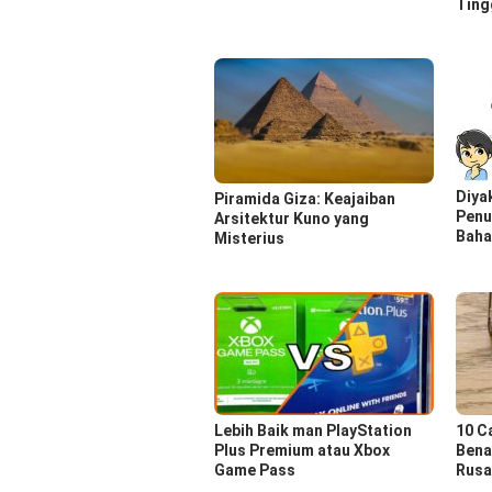
Ting
Diyak
Piramida Giza: Keajaiban
Penu
Arsitektur Kuno yang
Baha
Misterius
Lebih Baik man PlayStation
10 C
Plus Premium atau Xbox
Bena
Game Pass
Rusa