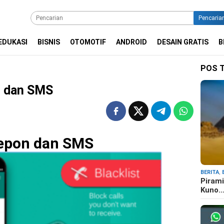
Pencaria
EDUKASI
BISNIS
OTOMOTIF
ANDROID
DESAIN GRATIS
B
POS 
on dan SMS
elepon dan SMS
BERITA
,
Pirami
Kuno