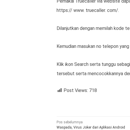
Pemakai Truecaller via website dap
https:// www. truecaller. com/.
Dilanjutkan dengan memilah kode te
Kemudian masukan no telepon yang m
Klik ikon Search serta tunggu sebagi
tersebut serta mencocokkannya den
Post Views:
718
Navigasi
Pos sebelumnya
Waspada, Virus Joker dari Aplikasi Android