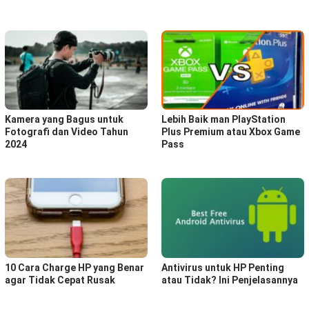
Kamera yang Bagus untuk
Lebih Baik man PlayStation
Fotografi dan Video Tahun
Plus Premium atau Xbox Game
2024
Pass
10 Cara Charge HP yang Benar
Antivirus untuk HP Penting
agar Tidak Cepat Rusak
atau Tidak? Ini Penjelasannya