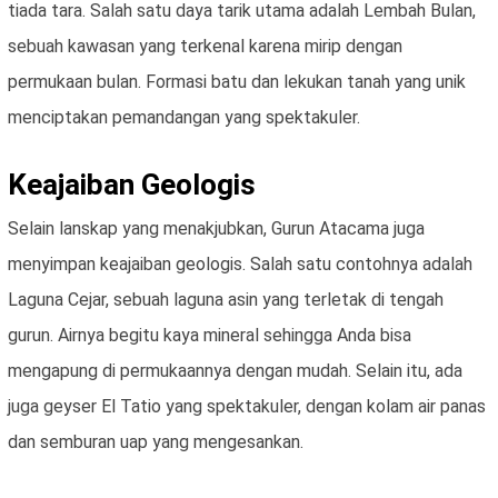
tiada tara. Salah satu daya tarik utama adalah Lembah Bulan,
sebuah kawasan yang terkenal karena mirip dengan
permukaan bulan. Formasi batu dan lekukan tanah yang unik
menciptakan pemandangan yang spektakuler.
Keajaiban Geologis
Selain lanskap yang menakjubkan, Gurun Atacama juga
menyimpan keajaiban geologis. Salah satu contohnya adalah
Laguna Cejar, sebuah laguna asin yang terletak di tengah
gurun. Airnya begitu kaya mineral sehingga Anda bisa
mengapung di permukaannya dengan mudah. Selain itu, ada
juga geyser El Tatio yang spektakuler, dengan kolam air panas
dan semburan uap yang mengesankan.