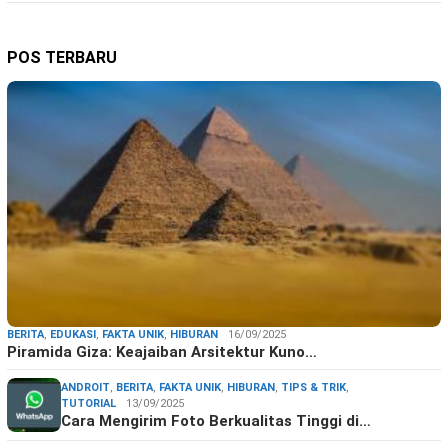
POS TERBARU
BERITA
,
EDUKASI
,
FAKTA UNIK
,
HIBURAN
16/09/2025
Piramida Giza: Keajaiban Arsitektur Kuno…
ANDROIT
,
BERITA
,
FAKTA UNIK
,
HIBURAN
,
TIPS & TRIK
,
TUTORIAL
13/09/2025
Cara Mengirim Foto Berkualitas Tinggi di…