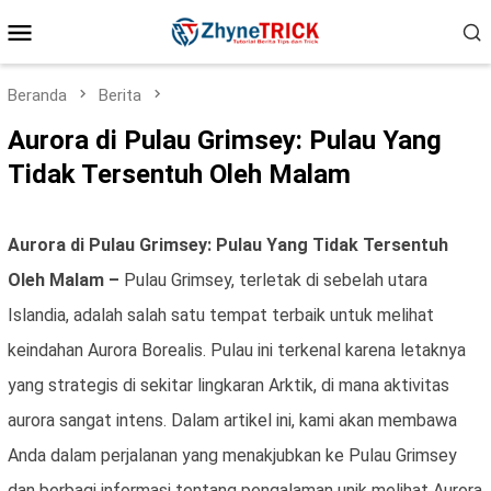
Loncat
Menu
ke
konten
Mobile
Beranda
Berita
Aurora di Pulau Grimsey: Pulau Yang
Tidak Tersentuh Oleh Malam
Aurora di Pulau Grimsey: Pulau Yang Tidak Tersentuh
Oleh Malam –
Pulau Grimsey, terletak di sebelah utara
Islandia, adalah salah satu tempat terbaik untuk melihat
keindahan Aurora Borealis. Pulau ini terkenal karena letaknya
yang strategis di sekitar lingkaran Arktik, di mana aktivitas
aurora sangat intens. Dalam artikel ini, kami akan membawa
Anda dalam perjalanan yang menakjubkan ke Pulau Grimsey
dan berbagi informasi tentang pengalaman unik melihat Aurora