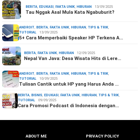
BERITA
,
EDUKASI
,
FAKTA UNIK
,
HIBURAN
13/09/2025
Tau Nggak Asal Mula Kata Ngabuburit?
ANDROIT
,
BERITA
,
FAKTA UNIK
,
HIBURAN
,
TIPS & TRIK
,
TUTORIAL
13/09/2025
5+ Cara Memperbaiki Speaker HP Terkena A…
BERITA
,
FAKTA UNIK
,
HIBURAN
12/09/2025
Nepal Van Java: Desa Wisata Hits di Lere…
ANDROIT
,
BERITA
,
FAKTA UNIK
,
HIBURAN
,
TIPS & TRIK
,
TUTORIAL
10/09/2025
Tulisan Cantik untuk HP yang Harus Anda …
BERITA
,
BISNIS
,
EDUKASI
,
FAKTA UNIK
,
HIBURAN
,
TIPS & TRIK
,
TUTORIAL
09/09/2025
Cara Promosi Podcast di Indonesia dengan…
ABOUT ME
PRIVACY POLICY