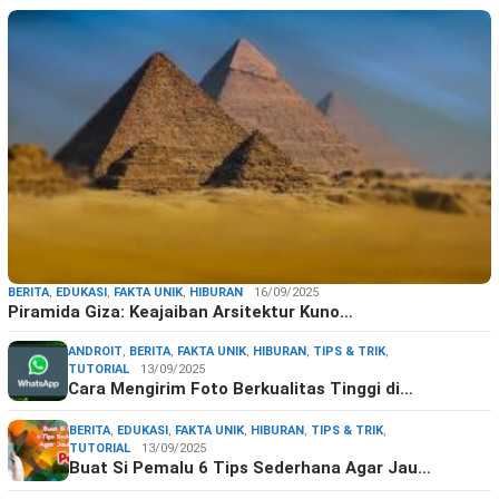
BERITA
,
EDUKASI
,
FAKTA UNIK
,
HIBURAN
16/09/2025
Piramida Giza: Keajaiban Arsitektur Kuno…
ANDROIT
,
BERITA
,
FAKTA UNIK
,
HIBURAN
,
TIPS & TRIK
,
TUTORIAL
13/09/2025
Cara Mengirim Foto Berkualitas Tinggi di…
BERITA
,
EDUKASI
,
FAKTA UNIK
,
HIBURAN
,
TIPS & TRIK
,
TUTORIAL
13/09/2025
Buat Si Pemalu 6 Tips Sederhana Agar Jau…