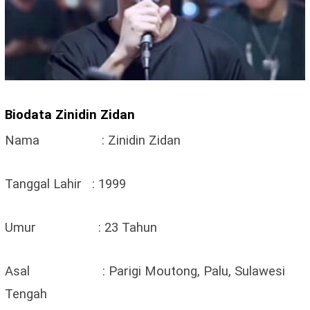
Biodata Zinidin Zidan
Nama : Zinidin Zidan
Tanggal Lahir : 1999
Umur : 23 Tahun
Asal : Parigi Moutong, Palu, Sulawesi
Tengah