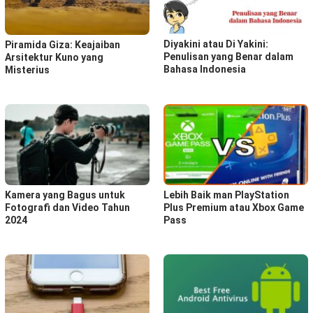
Diyakini atau Di Yakini:
Piramida Giza: Keajaiban
Penulisan yang Benar dalam
Arsitektur Kuno yang
Bahasa Indonesia
Misterius
Kamera yang Bagus untuk
Lebih Baik man PlayStation
Fotografi dan Video Tahun
Plus Premium atau Xbox Game
2024
Pass