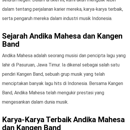
dalam tentang perjalanan karier mereka, karya-karya terbaik,
serta pengaruh mereka dalam industri musik Indonesia.
Sejarah Andika Mahesa dan Kangen
Band
Andika Mahesa adalah seorang musisi dan pencipta lagu yang
lahir di Pasuruan, Jawa Timur. Ia dikenal sebagai salah satu
pendiri Kangen Band, sebuah grup musik yang telah
menciptakan banyak lagu hits di Indonesia. Bersama Kangen
Band, Andika Mahesa telah mengukir prestasi yang
mengesankan dalam dunia musik.
Karya-Karya Terbaik Andika Mahesa
dan Kangen Band