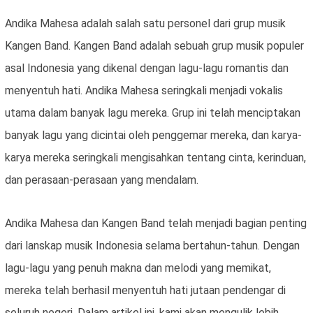
Andika Mahesa adalah salah satu personel dari grup musik
Kangen Band. Kangen Band adalah sebuah grup musik populer
asal Indonesia yang dikenal dengan lagu-lagu romantis dan
menyentuh hati. Andika Mahesa seringkali menjadi vokalis
utama dalam banyak lagu mereka. Grup ini telah menciptakan
banyak lagu yang dicintai oleh penggemar mereka, dan karya-
karya mereka seringkali mengisahkan tentang cinta, kerinduan,
dan perasaan-perasaan yang mendalam.
Andika Mahesa dan Kangen Band telah menjadi bagian penting
dari lanskap musik Indonesia selama bertahun-tahun. Dengan
lagu-lagu yang penuh makna dan melodi yang memikat,
mereka telah berhasil menyentuh hati jutaan pendengar di
seluruh negeri. Dalam artikel ini, kami akan mengulik lebih