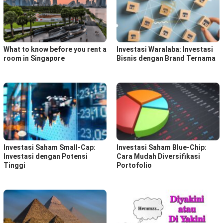
What to know before you rent a
Investasi Waralaba: Investasi
room in Singapore
Bisnis dengan Brand Ternama
Investasi Saham Small-Cap:
Investasi Saham Blue-Chip:
Investasi dengan Potensi
Cara Mudah Diversifikasi
Tinggi
Portofolio