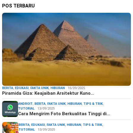
POS TERBARU
BERITA
,
EDUKASI
,
FAKTA UNIK
,
HIBURAN
16/09/2025
Piramida Giza: Keajaiban Arsitektur Kuno…
ANDROIT
,
BERITA
,
FAKTA UNIK
,
HIBURAN
,
TIPS & TRIK
,
TUTORIAL
13/09/2025
Cara Mengirim Foto Berkualitas Tinggi di…
BERITA
,
EDUKASI
,
FAKTA UNIK
,
HIBURAN
,
TIPS & TRIK
,
TUTORIAL
13/09/2025