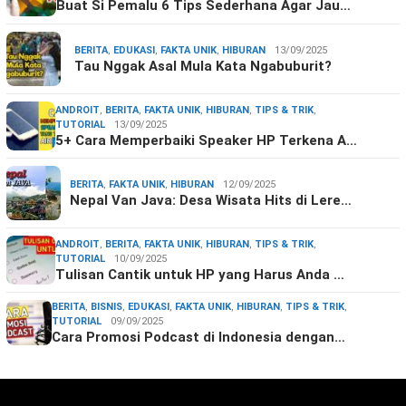
Buat Si Pemalu 6 Tips Sederhana Agar Jau…
BERITA
,
EDUKASI
,
FAKTA UNIK
,
HIBURAN
13/09/2025
Tau Nggak Asal Mula Kata Ngabuburit?
ANDROIT
,
BERITA
,
FAKTA UNIK
,
HIBURAN
,
TIPS & TRIK
,
TUTORIAL
13/09/2025
5+ Cara Memperbaiki Speaker HP Terkena A…
BERITA
,
FAKTA UNIK
,
HIBURAN
12/09/2025
Nepal Van Java: Desa Wisata Hits di Lere…
ANDROIT
,
BERITA
,
FAKTA UNIK
,
HIBURAN
,
TIPS & TRIK
,
TUTORIAL
10/09/2025
Tulisan Cantik untuk HP yang Harus Anda …
BERITA
,
BISNIS
,
EDUKASI
,
FAKTA UNIK
,
HIBURAN
,
TIPS & TRIK
,
TUTORIAL
09/09/2025
Cara Promosi Podcast di Indonesia dengan…