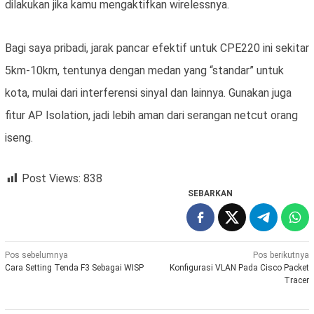
dilakukan jika kamu mengaktifkan wirelessnya.
Bagi saya pribadi, jarak pancar efektif untuk CPE220 ini sekitar
5km-10km, tentunya dengan medan yang “standar” untuk
kota, mulai dari interferensi sinyal dan lainnya. Gunakan juga
fitur AP Isolation, jadi lebih aman dari serangan netcut orang
iseng.
Post Views:
838
SEBARKAN
Navigasi
Pos sebelumnya
Pos berikutnya
Cara Setting Tenda F3 Sebagai WISP
Konfigurasi VLAN Pada Cisco Packet
pos
Tracer