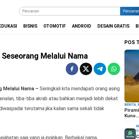
Pencaria
EDUKASI
BISNIS
OTOMOTIF
ANDROID
DESAIN GRATIS
B
POS 
s Seseorang Melalui Nama
g Melalui Nama –
Seringkali kita mendapati orang asing
enalan, tiba-tiba akrab atau bahkan menjadi lebih dekat.
BERITA
,
iwaspadai terutama jika kalian sama sekali tidak
Pirami
Kuno
A
T
C
jahatan saja yang ia inginkan. Berbekal nama,