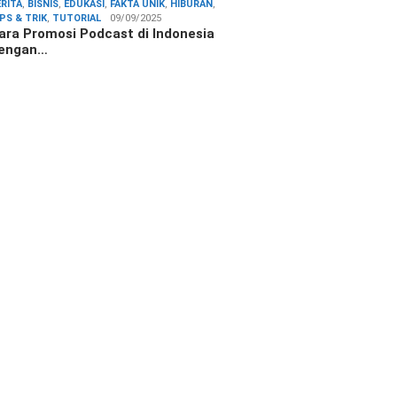
ERITA
,
BISNIS
,
EDUKASI
,
FAKTA UNIK
,
HIBURAN
,
IPS & TRIK
,
TUTORIAL
09/09/2025
ara Promosi Podcast di Indonesia
engan…