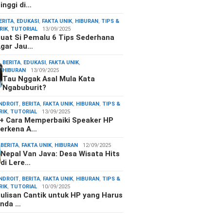
inggi di…
ERITA
,
EDUKASI
,
FAKTA UNIK
,
HIBURAN
,
TIPS &
RIK
,
TUTORIAL
13/09/2025
uat Si Pemalu 6 Tips Sederhana
gar Jau…
BERITA
,
EDUKASI
,
FAKTA UNIK
,
HIBURAN
13/09/2025
Tau Nggak Asal Mula Kata
Ngabuburit?
NDROIT
,
BERITA
,
FAKTA UNIK
,
HIBURAN
,
TIPS &
RIK
,
TUTORIAL
13/09/2025
+ Cara Memperbaiki Speaker HP
erkena A…
BERITA
,
FAKTA UNIK
,
HIBURAN
12/09/2025
Nepal Van Java: Desa Wisata Hits
di Lere…
NDROIT
,
BERITA
,
FAKTA UNIK
,
HIBURAN
,
TIPS &
RIK
,
TUTORIAL
10/09/2025
ulisan Cantik untuk HP yang Harus
nda …