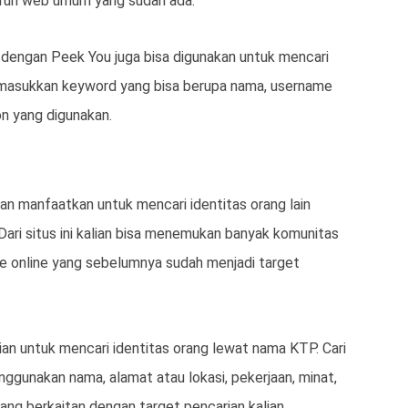
luruh web umum yang sudah ada.
 dengan Peek You juga bisa digunakan untuk mencari
emasukkan keyword yang bisa berupa nama, username
on yang digunakan.
lian manfaatkan untuk mencari identitas orang lain
Dari situs ini kalian bisa menemukan banyak komunitas
ile online yang sebelumnya sudah menjadi target
ian untuk mencari identitas orang lewat nama KTP. Cari
nggunakan nama, alamat atau lokasi, pekerjaan, minat,
ng berkaitan dengan target pencarian kalian.