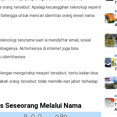
T
a orang tersebut. Apalagi kecanggihan teknologi seperti
B
 Sehingga untuk mencari identitas orang lewat nama
T
B
A
eknologi terutama saat ia mendaftar email, sosial
sebagainya. Aktivitasnya di internet juga bisa
A
 identitasnya.
T
5
T
 Dengan mengetahui riwayat tersebut, tentu kalian bisa
ah orang tersebut tidak memiliki niat jahat terhadap
A
T
as Seseorang Melalui Nama
T
A