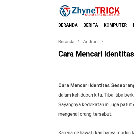
Loncat
ke
konten
BERANDA
BERITA
KOMPUTER
Beranda
Androit
Cara Mencari Identita
Cara Mencari Identitas Seseoran
dalam kehidupan kita. Tiba-tiba berk
Sayangnya kedekatan ini juga patut d
mengenal orang tersebut.
Karena dikhawatirkan hanya modus ke