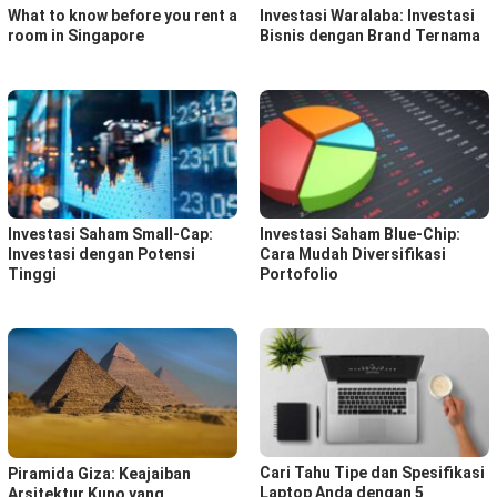
What to know before you rent a
Investasi Waralaba: Investasi
room in Singapore
Bisnis dengan Brand Ternama
Investasi Saham Small-Cap:
Investasi Saham Blue-Chip:
Investasi dengan Potensi
Cara Mudah Diversifikasi
Tinggi
Portofolio
Cari Tahu Tipe dan Spesifikasi
Piramida Giza: Keajaiban
Laptop Anda dengan 5
Arsitektur Kuno yang