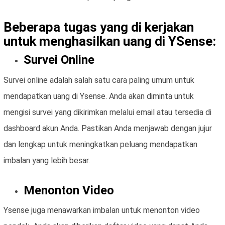
Beberapa tugas yang di kerjakan
untuk menghasilkan uang di YSense:
Survei Online
Survei online adalah salah satu cara paling umum untuk
mendapatkan uang di Ysense. Anda akan diminta untuk
mengisi survei yang dikirimkan melalui email atau tersedia di
dashboard akun Anda. Pastikan Anda menjawab dengan jujur
dan lengkap untuk meningkatkan peluang mendapatkan
imbalan yang lebih besar.
Menonton Video
Ysense juga menawarkan imbalan untuk menonton video