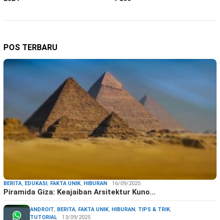
POS TERBARU
BERITA
,
EDUKASI
,
FAKTA UNIK
,
HIBURAN
16/09/2025
Piramida Giza: Keajaiban Arsitektur Kuno…
ANDROIT
,
BERITA
,
FAKTA UNIK
,
HIBURAN
,
TIPS & TRIK
,
TUTORIAL
13/09/2025