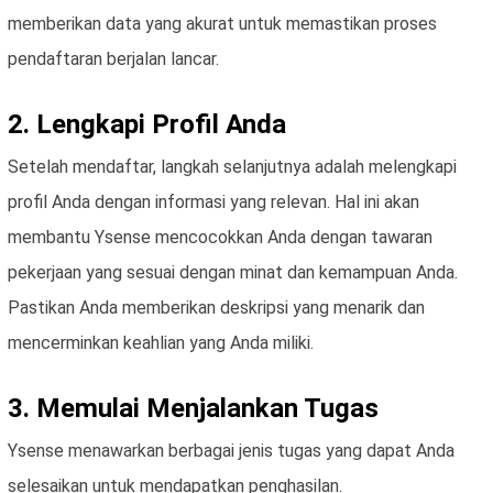
memberikan data yang akurat untuk memastikan proses
pendaftaran berjalan lancar.
2. Lengkapi Profil Anda
Setelah mendaftar, langkah selanjutnya adalah melengkapi
profil Anda dengan informasi yang relevan. Hal ini akan
membantu Ysense mencocokkan Anda dengan tawaran
pekerjaan yang sesuai dengan minat dan kemampuan Anda.
Pastikan Anda memberikan deskripsi yang menarik dan
mencerminkan keahlian yang Anda miliki.
3. Memulai Menjalankan Tugas
Ysense menawarkan berbagai jenis tugas yang dapat Anda
selesaikan untuk mendapatkan penghasilan.