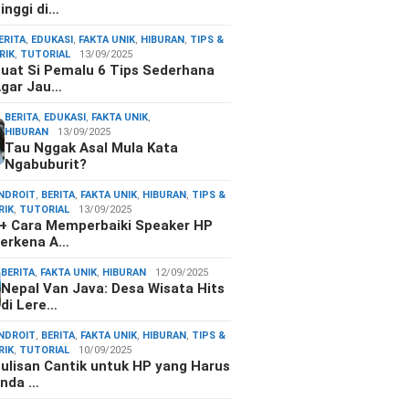
inggi di…
ERITA
,
EDUKASI
,
FAKTA UNIK
,
HIBURAN
,
TIPS &
RIK
,
TUTORIAL
13/09/2025
uat Si Pemalu 6 Tips Sederhana
gar Jau…
BERITA
,
EDUKASI
,
FAKTA UNIK
,
HIBURAN
13/09/2025
Tau Nggak Asal Mula Kata
Ngabuburit?
NDROIT
,
BERITA
,
FAKTA UNIK
,
HIBURAN
,
TIPS &
RIK
,
TUTORIAL
13/09/2025
+ Cara Memperbaiki Speaker HP
erkena A…
BERITA
,
FAKTA UNIK
,
HIBURAN
12/09/2025
Nepal Van Java: Desa Wisata Hits
di Lere…
NDROIT
,
BERITA
,
FAKTA UNIK
,
HIBURAN
,
TIPS &
RIK
,
TUTORIAL
10/09/2025
ulisan Cantik untuk HP yang Harus
nda …