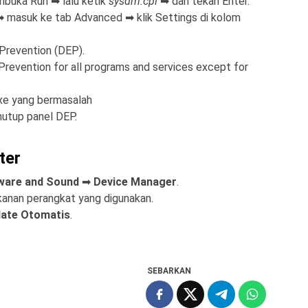
buka Run ➡ lalu ketik
sysdm.cpl
➡ dan tekan Enter.
➡ masuk ke tab Advanced ➡ klik Settings di kolom
Prevention (DEP).
Prevention for all programs and services except for
exe yang bermasalah
nutup panel DEP.
ter
ware and Sound
➡
Device Manager
.
kanan perangkat yang digunakan.
ate Otomatis
.
SEBARKAN