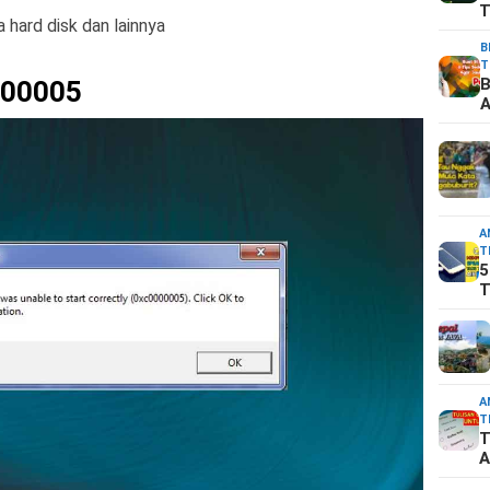
T
a hard disk dan lainnya
B
T
B
000005
A
A
T
5
T
A
T
T
A