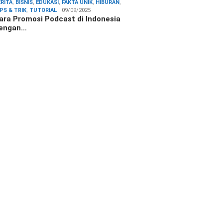
ERITA
,
BISNIS
,
EDUKASI
,
FAKTA UNIK
,
HIBURAN
,
IPS & TRIK
,
TUTORIAL
09/09/2025
ara Promosi Podcast di Indonesia
engan…