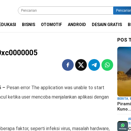
Pencaria
EDUKASI
BISNIS
OTOMOTIF
ANDROID
DESAIN GRATIS
B
POS 
 0xc0000005
5 –
Pesan error The application was unable to start
ul ketika user mencoba menjalankan aplikasi dengan
BERITA
,
Pirami
Kuno
A
T
eberapa faktor, seperti infeksi virus, masalah hardware,
C