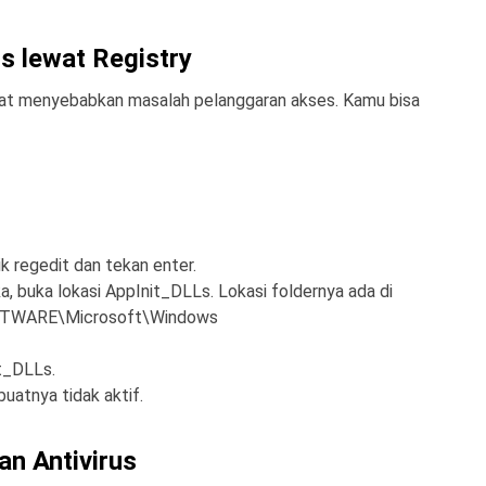
s lewat Registry
pat menyebabkan masalah pelanggaran akses. Kamu bisa
k regedit dan tekan enter.
a, buka lokasi AppInit_DLLs. Lokasi foldernya ada di
WARE\Microsoft\Windows
t_DLLs.
atnya tidak aktif.
n Antivirus