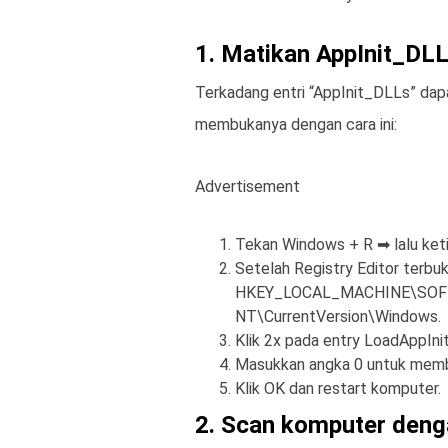
1. Matikan AppInit_DLL
Terkadang entri “AppInit_DLLs” da
membukanya dengan cara ini:
Advertisement
Tekan Windows + R ➡ lalu keti
Setelah Registry Editor terbuk
HKEY_LOCAL_MACHINE\SOFT
NT\CurrentVersion\Windows.
Klik 2x pada entry LoadAppIni
Masukkan angka 0 untuk membu
Klik OK dan restart komputer.
2. Scan komputer denga