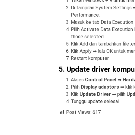
Tekan Windows + R untuk mem
Di tampilan System Settings 
Performance.
Masuk ke tab Data Execution 
Pilih Activate Data Execution 
those selected.
Klik Add dan tambahkan file .
Klik Apply ➡ lalu OK untuk me
Restart komputer.
5. Update driver kompu
Akses
Control Panel
➡
Hard
Pilih
Display adaptors
➡ klik 
Klik
Update Driver
➡ pilih
Upd
Tunggu update selesai.
Post Views:
617