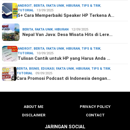
ANDROIT
,
BERITA
,
FAKTA UNIK
,
HIBURAN
,
TIPS & TRIK
,
TUTORIAL
13/09/2025
5+ Cara Memperbaiki Speaker HP Terkena A…
BERITA
,
FAKTA UNIK
,
HIBURAN
12/09/2025
Nepal Van Java: Desa Wisata Hits di Lere…
ANDROIT
,
BERITA
,
FAKTA UNIK
,
HIBURAN
,
TIPS & TRIK
,
TUTORIAL
10/09/2025
Tulisan Cantik untuk HP yang Harus Anda …
BERITA
,
BISNIS
,
EDUKASI
,
FAKTA UNIK
,
HIBURAN
,
TIPS & TRIK
,
TUTORIAL
09/09/2025
Cara Promosi Podcast di Indonesia dengan…
ABOUT ME
PRIVACY POLICY
DISCLAIMER
CONTACT
JARINGAN SOCIAL