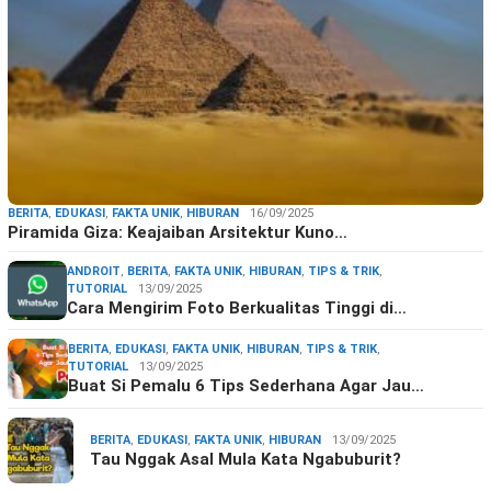
BERITA
,
EDUKASI
,
FAKTA UNIK
,
HIBURAN
16/09/2025
Piramida Giza: Keajaiban Arsitektur Kuno…
ANDROIT
,
BERITA
,
FAKTA UNIK
,
HIBURAN
,
TIPS & TRIK
,
TUTORIAL
13/09/2025
Cara Mengirim Foto Berkualitas Tinggi di…
BERITA
,
EDUKASI
,
FAKTA UNIK
,
HIBURAN
,
TIPS & TRIK
,
TUTORIAL
13/09/2025
Buat Si Pemalu 6 Tips Sederhana Agar Jau…
BERITA
,
EDUKASI
,
FAKTA UNIK
,
HIBURAN
13/09/2025
Tau Nggak Asal Mula Kata Ngabuburit?