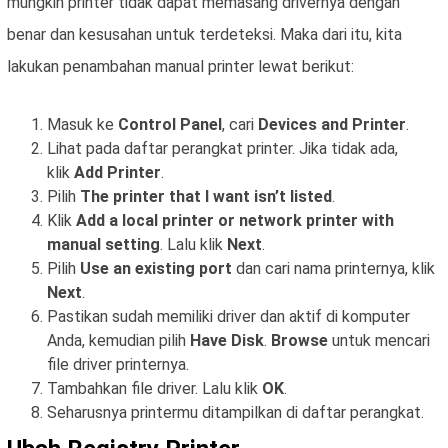
mungkin printer tidak dapat memasang drivernya dengan
benar dan kesusahan untuk terdeteksi. Maka dari itu, kita
lakukan penambahan manual printer lewat berikut:
Masuk ke
Control Panel
, cari
Devices and Printer
.
Lihat pada daftar perangkat printer. Jika tidak ada,
klik
Add Printer
.
Pilih
The printer that I want isn’t listed
.
Klik
Add a local printer or network printer with
manual setting
. Lalu klik
Next
.
Pilih
Use an existing port
dan cari nama printernya, klik
Next
.
Pastikan sudah memiliki driver dan aktif di komputer
Anda, kemudian pilih
Have Disk
.
Browse
untuk mencari
file driver printernya.
Tambahkan file driver. Lalu klik
OK
.
Seharusnya printermu ditampilkan di daftar perangkat.