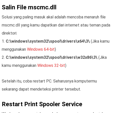
Salin File mscmc.dll
Solusi yang paling masuk akal adalah mencoba menaruh file
mscmc.dll yang kamu dapatkan dari internet atau teman pada
direktori:
1.
C:\windows\system32\spool\drivers\x64\3\
(Jika kamu
menggunakan
Windows 64-bit
)
2.
C:\windows\system32\spool\drivers\w32x86\3\
(Jika
kamu menggunakan
Windows 32-bit
)
Setelah itu, coba restart PC. Seharusnya komputermu
sekarang dapat mendeteksi printer tersebut.
Restart Print Spooler Service