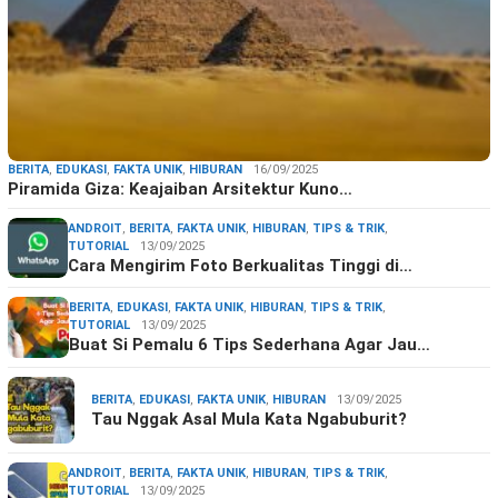
BERITA
,
EDUKASI
,
FAKTA UNIK
,
HIBURAN
16/09/2025
Piramida Giza: Keajaiban Arsitektur Kuno…
ANDROIT
,
BERITA
,
FAKTA UNIK
,
HIBURAN
,
TIPS & TRIK
,
TUTORIAL
13/09/2025
Cara Mengirim Foto Berkualitas Tinggi di…
BERITA
,
EDUKASI
,
FAKTA UNIK
,
HIBURAN
,
TIPS & TRIK
,
TUTORIAL
13/09/2025
Buat Si Pemalu 6 Tips Sederhana Agar Jau…
BERITA
,
EDUKASI
,
FAKTA UNIK
,
HIBURAN
13/09/2025
Tau Nggak Asal Mula Kata Ngabuburit?
ANDROIT
,
BERITA
,
FAKTA UNIK
,
HIBURAN
,
TIPS & TRIK
,
TUTORIAL
13/09/2025