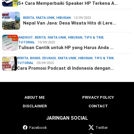
5+ Cara Memperbaiki Speaker HP Terkena A…
BERITA
,
FAKTA UNIK
,
HIBURAN
12/09/2025
Nepal Van Java: Desa Wisata Hits di Lere…
ANDROIT
,
BERITA
,
FAKTA UNIK
,
HIBURAN
,
TIPS & TRIK
,
TUTORIAL
10/09/2025
Tulisan Cantik untuk HP yang Harus Anda …
BERITA
,
BISNIS
,
EDUKASI
,
FAKTA UNIK
,
HIBURAN
,
TIPS & TRIK
,
TUTORIAL
09/09/2025
Cara Promosi Podcast di Indonesia dengan…
ABOUT ME
PRIVACY POLICY
DISCLAIMER
CONTACT
JARINGAN SOCIAL
Facebook
Twitter