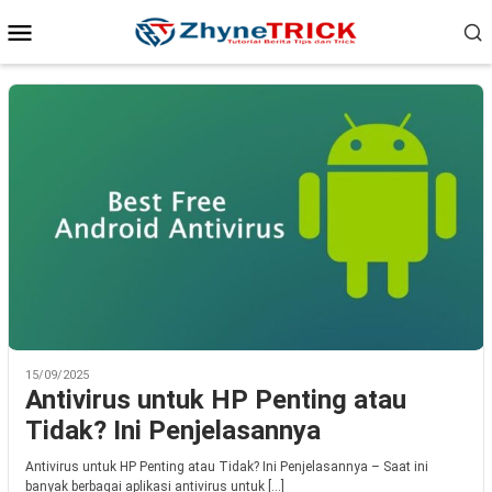
Loncat
Menu
ke
konten
Mobile
15/09/2025
Antivirus untuk HP Penting atau
Tidak? Ini Penjelasannya
Antivirus untuk HP Penting atau Tidak? Ini Penjelasannya – Saat ini
banyak berbagai aplikasi antivirus untuk […]