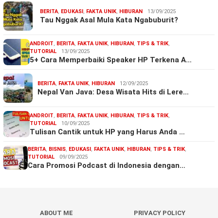
BERITA
,
EDUKASI
,
FAKTA UNIK
,
HIBURAN
13/09/2025
Tau Nggak Asal Mula Kata Ngabuburit?
ANDROIT
,
BERITA
,
FAKTA UNIK
,
HIBURAN
,
TIPS & TRIK
,
TUTORIAL
13/09/2025
5+ Cara Memperbaiki Speaker HP Terkena A…
BERITA
,
FAKTA UNIK
,
HIBURAN
12/09/2025
Nepal Van Java: Desa Wisata Hits di Lere…
ANDROIT
,
BERITA
,
FAKTA UNIK
,
HIBURAN
,
TIPS & TRIK
,
TUTORIAL
10/09/2025
Tulisan Cantik untuk HP yang Harus Anda …
BERITA
,
BISNIS
,
EDUKASI
,
FAKTA UNIK
,
HIBURAN
,
TIPS & TRIK
,
TUTORIAL
09/09/2025
Cara Promosi Podcast di Indonesia dengan…
ABOUT ME
PRIVACY POLICY