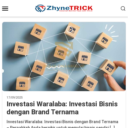
Loncat
Menu
ke
Mobile
konten
17/09/2025
Investasi Waralaba: Investasi Bisnis
dengan Brand Ternama
Investasi Waralaba: Investasi Bisnis dengan Brand Ternama
– Pernahkah Anda berpikir untuk memulai bisnis sendiri […]