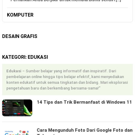
KOMPUTER
DESAIN GRAFIS
KATEGORI:
EDUKASI
Edukasi
– Sumber belajar yang informatif dan inspiratif. Dari
pembelajaran online hingga tips belajar efektif, kami menyediakan
konten edukatif untuk semua tingkatan dan bidang. Mari eksplorasi
pengetahuan baru dan berkembang bersama-sama!”
14 Tips dan Trik Bermanfaat di Windows 11
Cara Mengunduh Foto Dari Google Foto dan