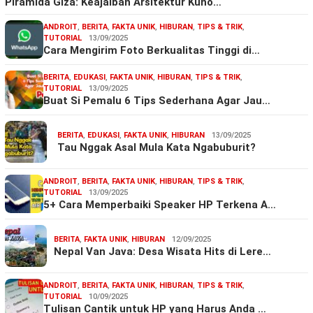
Piramida Giza: Keajaiban Arsitektur Kuno…
ANDROIT
,
BERITA
,
FAKTA UNIK
,
HIBURAN
,
TIPS & TRIK
,
TUTORIAL
13/09/2025
Cara Mengirim Foto Berkualitas Tinggi di…
BERITA
,
EDUKASI
,
FAKTA UNIK
,
HIBURAN
,
TIPS & TRIK
,
TUTORIAL
13/09/2025
Buat Si Pemalu 6 Tips Sederhana Agar Jau…
BERITA
,
EDUKASI
,
FAKTA UNIK
,
HIBURAN
13/09/2025
Tau Nggak Asal Mula Kata Ngabuburit?
ANDROIT
,
BERITA
,
FAKTA UNIK
,
HIBURAN
,
TIPS & TRIK
,
TUTORIAL
13/09/2025
5+ Cara Memperbaiki Speaker HP Terkena A…
BERITA
,
FAKTA UNIK
,
HIBURAN
12/09/2025
Nepal Van Java: Desa Wisata Hits di Lere…
ANDROIT
,
BERITA
,
FAKTA UNIK
,
HIBURAN
,
TIPS & TRIK
,
TUTORIAL
10/09/2025
Tulisan Cantik untuk HP yang Harus Anda …