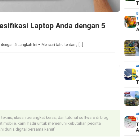
T
B
T
B
pesifikasi Laptop Anda dengan 5
A
 dengan 5 Langkah Ini – Mencari tahu tentang […]
A
T
5
T
A
 teknis, ulasan perangkat keras, dan tutorial software di blog
T
t mobile, kami hadir untuk memenuhi kebutuhan pecinta
T
i dunia digital bersama kami!”
A