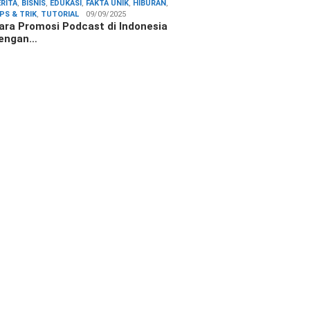
ERITA
,
BISNIS
,
EDUKASI
,
FAKTA UNIK
,
HIBURAN
,
IPS & TRIK
,
TUTORIAL
09/09/2025
ara Promosi Podcast di Indonesia
engan…