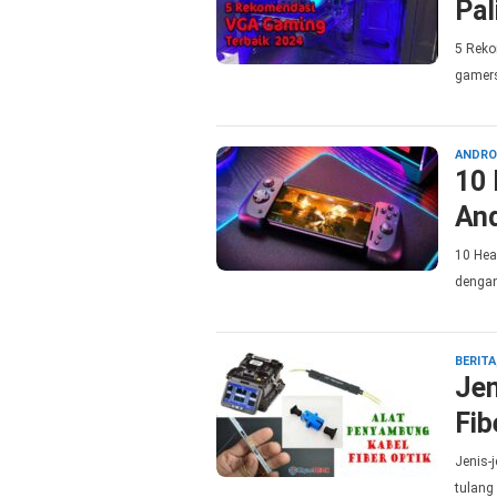
Pal
5 Reko
gamers
ANDRO
10 
And
10 Hea
dengan
BERITA
Jen
Fib
Jenis-j
tulang