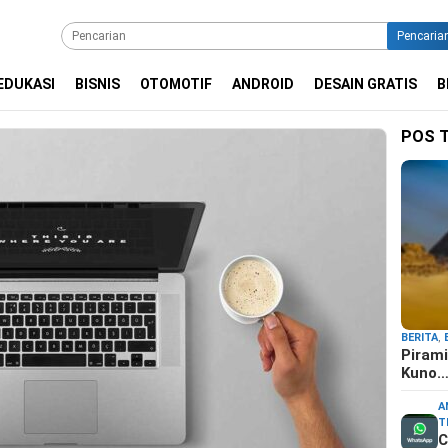
Pencaria
EDUKASI
BISNIS
OTOMOTIF
ANDROID
DESAIN GRATIS
B
POS 
BERITA
,
Pirami
Kuno
A
T
C