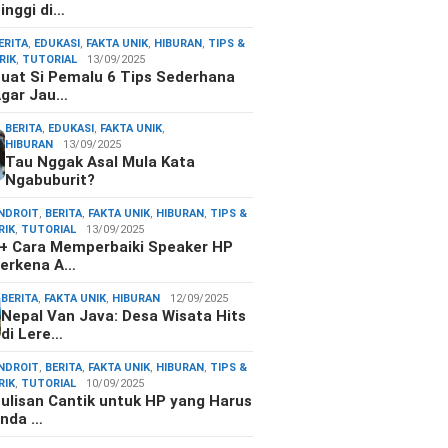
inggi di…
ERITA
,
EDUKASI
,
FAKTA UNIK
,
HIBURAN
,
TIPS &
RIK
,
TUTORIAL
13/09/2025
uat Si Pemalu 6 Tips Sederhana
gar Jau…
BERITA
,
EDUKASI
,
FAKTA UNIK
,
HIBURAN
13/09/2025
Tau Nggak Asal Mula Kata
Ngabuburit?
NDROIT
,
BERITA
,
FAKTA UNIK
,
HIBURAN
,
TIPS &
RIK
,
TUTORIAL
13/09/2025
+ Cara Memperbaiki Speaker HP
erkena A…
BERITA
,
FAKTA UNIK
,
HIBURAN
12/09/2025
Nepal Van Java: Desa Wisata Hits
di Lere…
NDROIT
,
BERITA
,
FAKTA UNIK
,
HIBURAN
,
TIPS &
RIK
,
TUTORIAL
10/09/2025
ulisan Cantik untuk HP yang Harus
nda …