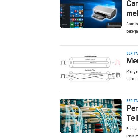
Car
mel
Cara b
bekerja
BERITA
Men
Mengen
sebaga
BERITA
Pen
Te
Pengen
jenis 