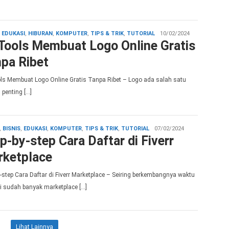
admin
,
EDUKASI
,
HIBURAN
,
KOMPUTER
,
TIPS & TRIK
,
TUTORIAL
10/02/2024
Tools Membuat Logo Online Gratis
pa Ribet
ls Membuat Logo Online Gratis Tanpa Ribet – Logo ada salah satu
 penting […]
admin
,
BISNIS
,
EDUKASI
,
KOMPUTER
,
TIPS & TRIK
,
TUTORIAL
07/02/2024
p-by-step Cara Daftar di Fiverr
rketplace
y-step Cara Daftar di Fiverr Marketplace – Seiring berkembangnya waktu
ni sudah banyak marketplace […]
Lihat Lainnya