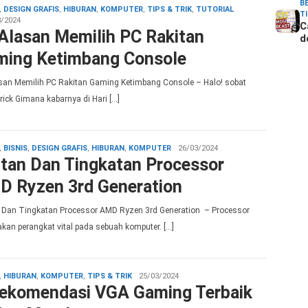
B
admin
,
DESIGN GRAFIS
,
HIBURAN
,
KOMPUTER
,
TIPS & TRIK
,
TUTORIAL
T
3/2024
C
Alasan Memilih PC Rakitan
d
ming Ketimbang Console
san Memilih PC Rakitan Gaming Ketimbang Console – Halo! sobat
rick Gimana kabarnya di Hari […]
admin
,
BISNIS
,
DESIGN GRAFIS
,
HIBURAN
,
KOMPUTER
26/03/2024
tan Dan Tingkatan Processor
D Ryzen 3rd Generation
 Dan Tingkatan Processor AMD Ryzen 3rd Generation – Processor
kan perangkat vital pada sebuah komputer. […]
admin
,
HIBURAN
,
KOMPUTER
,
TIPS & TRIK
25/03/2024
ekomendasi VGA Gaming Terbaik