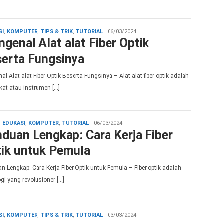
admin
SI
,
KOMPUTER
,
TIPS & TRIK
,
TUTORIAL
06/03/2024
genal Alat alat Fiber Optik
erta Fungsinya
l Alat alat Fiber Optik Beserta Fungsinya – Alat-alat fiber optik adalah
kat atau instrumen […]
admin
,
EDUKASI
,
KOMPUTER
,
TUTORIAL
06/03/2024
duan Lengkap: Cara Kerja Fiber
ik untuk Pemula
n Lengkap: Cara Kerja Fiber Optik untuk Pemula – Fiber optik adalah
gi yang revolusioner […]
admin
SI
,
KOMPUTER
,
TIPS & TRIK
,
TUTORIAL
03/03/2024