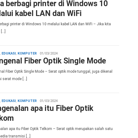
a berbagi printer di Windows 10
alui kabel LAN dan WiFi
erbagi printer di Windows 10 melalui kabel LAN dan WiFi – Jika kita
 […]
admin
,
EDUKASI
,
KOMPUTER
01/03/2024
genal Fiber Optik Single Mode
al Fiber Optik Single Mode – Serat optik mode tunggal, juga dikenal
i serat mode […]
admin
,
EDUKASI
,
KOMPUTER
01/03/2024
genalan apa itu Fiber Optik
lkom
alan apa itu Fiber Optik Telkom – Serat optik merupakan salah satu
media transmisi […]