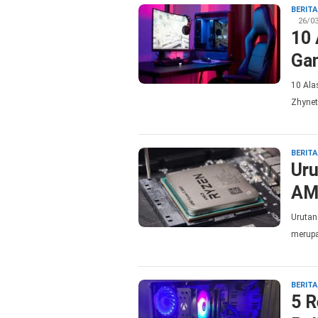
BERITA
26/0
10 
Ga
10 Ala
Zhynet
BERITA
Uru
AM
Urutan
merupa
BERITA
5 R