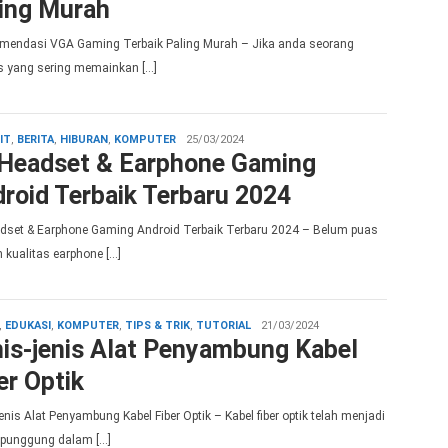
ing Murah
mendasi VGA Gaming Terbaik Paling Murah – Jika anda seorang
 yang sering memainkan […]
admin
IT
,
BERITA
,
HIBURAN
,
KOMPUTER
25/03/2024
Headset & Earphone Gaming
roid Terbaik Terbaru 2024
dset & Earphone Gaming Android Terbaik Terbaru 2024 – Belum puas
 kualitas earphone […]
admin
,
EDUKASI
,
KOMPUTER
,
TIPS & TRIK
,
TUTORIAL
21/03/2024
is-jenis Alat Penyambung Kabel
er Optik
enis Alat Penyambung Kabel Fiber Optik – Kabel fiber optik telah menjadi
 punggung dalam […]