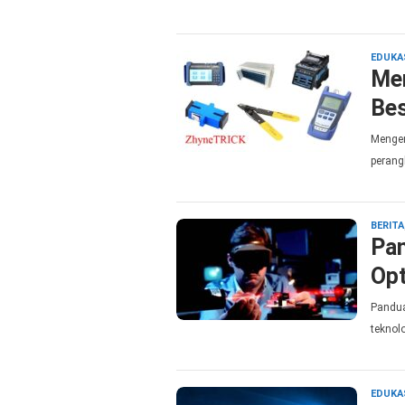
EDUKA
Men
Bes
Mengena
perang
BERITA
Pan
Opt
Pandua
teknolo
EDUKA