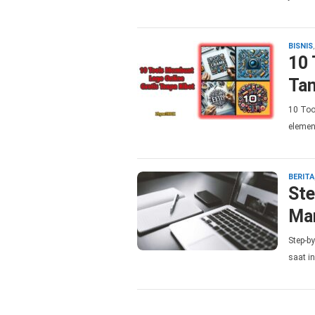
BISNIS
10 
Tan
10 Too
elemen
BERITA
Ste
Ma
Step-b
saat i