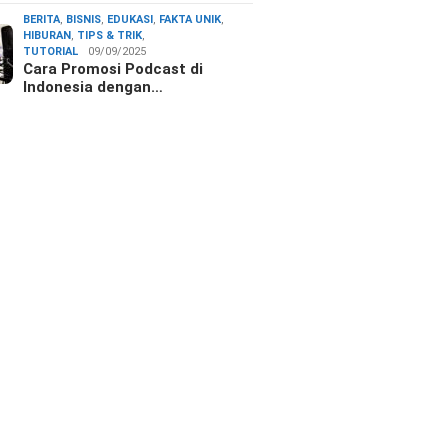
BERITA
,
BISNIS
,
EDUKASI
,
FAKTA UNIK
,
HIBURAN
,
TIPS & TRIK
,
TUTORIAL
09/09/2025
Cara Promosi Podcast di
Indonesia dengan…