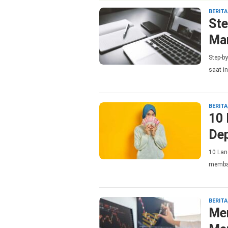
BERITA
Ste
Ma
Step-b
saat i
BERITA
10
De
10 Lan
membah
BERITA
Men