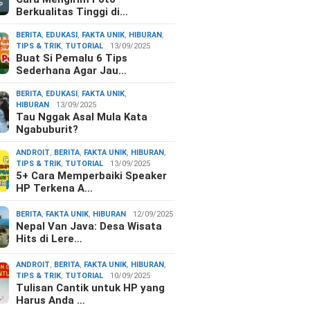
Berkualitas Tinggi di…
BERITA
,
EDUKASI
,
FAKTA UNIK
,
HIBURAN
,
TIPS & TRIK
,
TUTORIAL
13/09/2025
Buat Si Pemalu 6 Tips
Sederhana Agar Jau…
BERITA
,
EDUKASI
,
FAKTA UNIK
,
HIBURAN
13/09/2025
Tau Nggak Asal Mula Kata
Ngabuburit?
ANDROIT
,
BERITA
,
FAKTA UNIK
,
HIBURAN
,
TIPS & TRIK
,
TUTORIAL
13/09/2025
5+ Cara Memperbaiki Speaker
HP Terkena A…
BERITA
,
FAKTA UNIK
,
HIBURAN
12/09/2025
Nepal Van Java: Desa Wisata
Hits di Lere…
ANDROIT
,
BERITA
,
FAKTA UNIK
,
HIBURAN
,
TIPS & TRIK
,
TUTORIAL
10/09/2025
Tulisan Cantik untuk HP yang
Harus Anda …