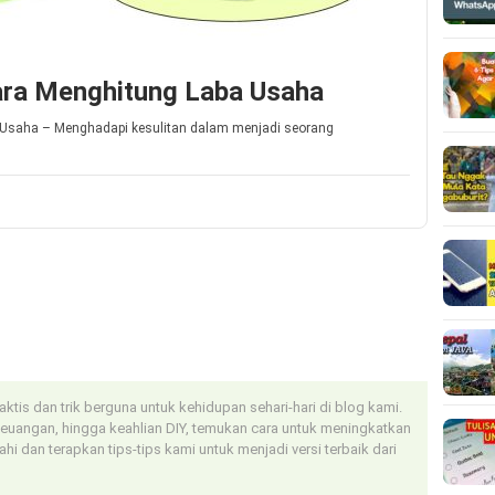
Cara Menghitung Laba Usaha
a Usaha – Menghadapi kesulitan dalam menjadi seorang
tis dan trik berguna untuk kehidupan sehari-hari di blog kami.
, keuangan, hingga keahlian DIY, temukan cara untuk meningkatkan
i dan terapkan tips-tips kami untuk menjadi versi terbaik dari