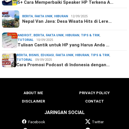
5+ Cara Memperbaiki Speaker HP Terkena A…
BERITA
,
FAKTA UNIK
,
HIBURAN
12/09/2025
Nepal Van Java: Desa Wisata Hits di Lere…
ANDROIT
,
BERITA
,
FAKTA UNIK
,
HIBURAN
,
TIPS & TRIK
,
TUTORIAL
10/09/2025
Tulisan Cantik untuk HP yang Harus Anda …
BERITA
,
BISNIS
,
EDUKASI
,
FAKTA UNIK
,
HIBURAN
,
TIPS & TRIK
,
TUTORIAL
09/09/2025
Cara Promosi Podcast di Indonesia dengan…
ABOUT ME
PRIVACY POLICY
DISCLAIMER
CONTACT
JARINGAN SOCIAL
Facebook
Twitter