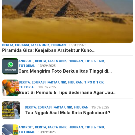
BERITA
,
EDUKASI
,
FAKTA UNIK
,
HIBURAN
16/09/2025
Piramida Giza: Keajaiban Arsitektur Kuno…
ANDROIT
,
BERITA
,
FAKTA UNIK
,
HIBURAN
,
TIPS & TRIK
,
TUTORIAL
13/09/2025
Cara Mengirim Foto Berkualitas Tinggi di…
BERITA
,
EDUKASI
,
FAKTA UNIK
,
HIBURAN
,
TIPS & TRIK
,
TUTORIAL
13/09/2025
Buat Si Pemalu 6 Tips Sederhana Agar Jau…
BERITA
,
EDUKASI
,
FAKTA UNIK
,
HIBURAN
13/09/2025
Tau Nggak Asal Mula Kata Ngabuburit?
ANDROIT
,
BERITA
,
FAKTA UNIK
,
HIBURAN
,
TIPS & TRIK
,
TUTORIAL
13/09/2025