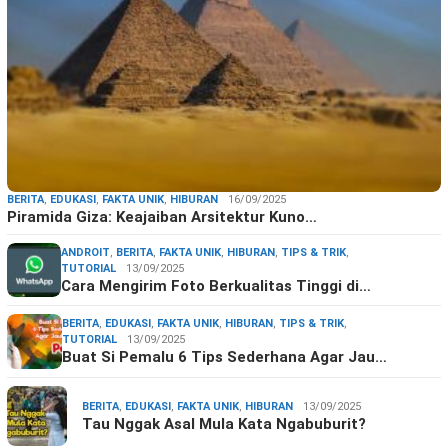
BERITA
,
EDUKASI
,
FAKTA UNIK
,
HIBURAN
16/09/2025
Piramida Giza: Keajaiban Arsitektur Kuno…
ANDROIT
,
BERITA
,
FAKTA UNIK
,
HIBURAN
,
TIPS & TRIK
,
TUTORIAL
13/09/2025
Cara Mengirim Foto Berkualitas Tinggi di…
BERITA
,
EDUKASI
,
FAKTA UNIK
,
HIBURAN
,
TIPS & TRIK
,
TUTORIAL
13/09/2025
Buat Si Pemalu 6 Tips Sederhana Agar Jau…
BERITA
,
EDUKASI
,
FAKTA UNIK
,
HIBURAN
13/09/2025
Tau Nggak Asal Mula Kata Ngabuburit?