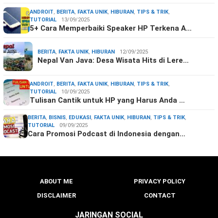
ANDROIT
,
BERITA
,
FAKTA UNIK
,
HIBURAN
,
TIPS & TRIK
,
TUTORIAL
13/09/2025
5+ Cara Memperbaiki Speaker HP Terkena A…
BERITA
,
FAKTA UNIK
,
HIBURAN
12/09/2025
Nepal Van Java: Desa Wisata Hits di Lere…
ANDROIT
,
BERITA
,
FAKTA UNIK
,
HIBURAN
,
TIPS & TRIK
,
TUTORIAL
10/09/2025
Tulisan Cantik untuk HP yang Harus Anda …
BERITA
,
BISNIS
,
EDUKASI
,
FAKTA UNIK
,
HIBURAN
,
TIPS & TRIK
,
TUTORIAL
09/09/2025
Cara Promosi Podcast di Indonesia dengan…
ABOUT ME
PRIVACY POLICY
DISCLAIMER
CONTACT
JARINGAN SOCIAL