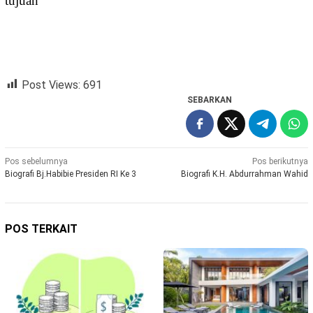
tujuan
Post Views:
691
SEBARKAN
Navigasi
Pos sebelumnya
Pos berikutnya
Biografi Bj.Habibie Presiden RI Ke 3
Biografi K.H. Abdurrahman Wahid
pos
POS TERKAIT