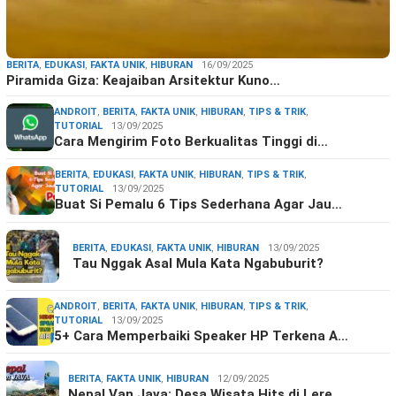
BERITA
,
EDUKASI
,
FAKTA UNIK
,
HIBURAN
16/09/2025
Piramida Giza: Keajaiban Arsitektur Kuno…
ANDROIT
,
BERITA
,
FAKTA UNIK
,
HIBURAN
,
TIPS & TRIK
,
TUTORIAL
13/09/2025
Cara Mengirim Foto Berkualitas Tinggi di…
BERITA
,
EDUKASI
,
FAKTA UNIK
,
HIBURAN
,
TIPS & TRIK
,
TUTORIAL
13/09/2025
Buat Si Pemalu 6 Tips Sederhana Agar Jau…
BERITA
,
EDUKASI
,
FAKTA UNIK
,
HIBURAN
13/09/2025
Tau Nggak Asal Mula Kata Ngabuburit?
ANDROIT
,
BERITA
,
FAKTA UNIK
,
HIBURAN
,
TIPS & TRIK
,
TUTORIAL
13/09/2025
5+ Cara Memperbaiki Speaker HP Terkena A…
BERITA
,
FAKTA UNIK
,
HIBURAN
12/09/2025
Nepal Van Java: Desa Wisata Hits di Lere…