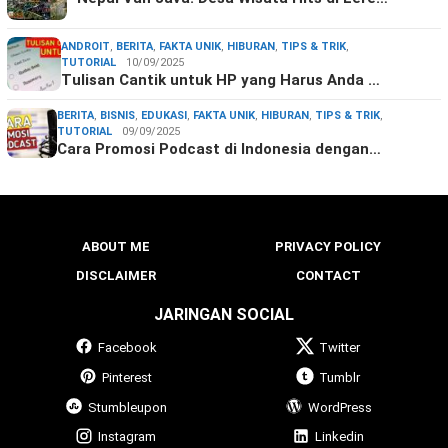
ANDROIT
,
BERITA
,
FAKTA UNIK
,
HIBURAN
,
TIPS & TRIK
,
TUTORIAL
10/09/2025
Tulisan Cantik untuk HP yang Harus Anda …
BERITA
,
BISNIS
,
EDUKASI
,
FAKTA UNIK
,
HIBURAN
,
TIPS & TRIK
,
TUTORIAL
09/09/2025
Cara Promosi Podcast di Indonesia dengan…
ABOUT ME
PRIVACY POLICY
DISCLAIMER
CONTACT
JARINGAN SOCIAL
Facebook
Twitter
Pinterest
Tumblr
Stumbleupon
WordPress
Instagram
Linkedin