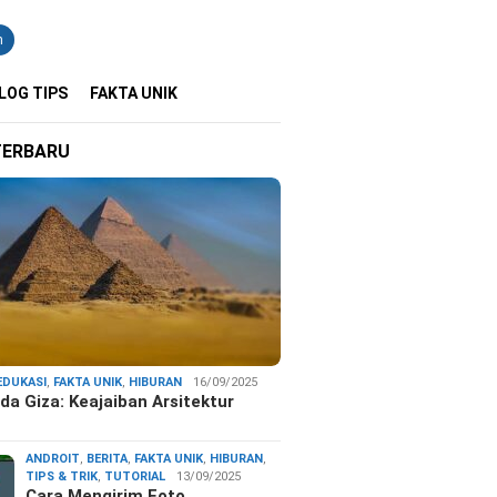
n
LOG TIPS
FAKTA UNIK
TERBARU
EDUKASI
,
FAKTA UNIK
,
HIBURAN
16/09/2025
da Giza: Keajaiban Arsitektur
…
ANDROIT
,
BERITA
,
FAKTA UNIK
,
HIBURAN
,
TIPS & TRIK
,
TUTORIAL
13/09/2025
Cara Mengirim Foto