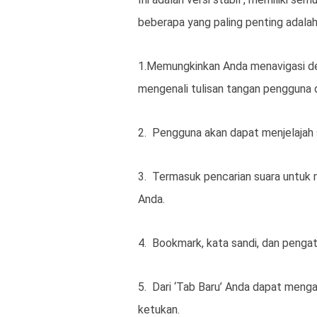
beberapa yang paling penting adalah
1.Memungkinkan Anda menavigasi de
mengenali tulisan tangan pengguna 
2. Pengguna akan dapat menjelajah 
3. Termasuk pencarian suara untu
Anda.
4. Bookmark, kata sandi, dan pengat
5. Dari ‘Tab Baru’ Anda dapat mengak
ketukan.