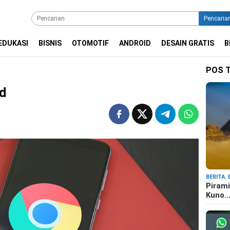
Pencaria
EDUKASI
BISNIS
OTOMOTIF
ANDROID
DESAIN GRATIS
B
POS 
d
BERITA
,
Pirami
Kuno