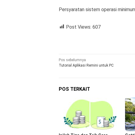
Persyaratan sistem operasi minimum:
Post Views:
607
Navigasi
Pos sebelumnya
Tutorial Aplikasi Remini untuk PC
pos
POS TERKAIT