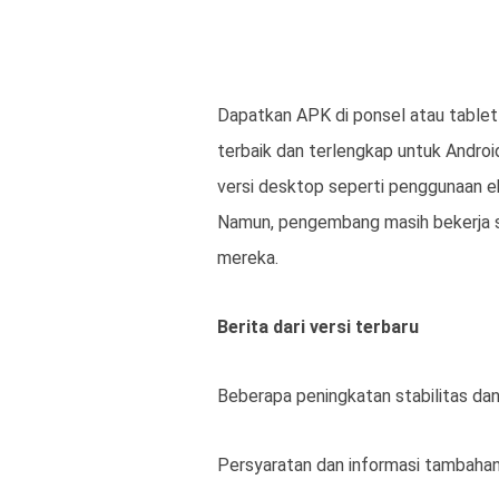
Dapatkan APK di ponsel atau tablet
terbaik dan terlengkap untuk Android
versi desktop seperti penggunaan eks
Namun, pengembang masih bekerja se
mereka.
Berita dari versi terbaru
Beberapa peningkatan stabilitas dan 
Persyaratan dan informasi tambahan