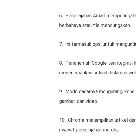
6. Penjelajahan Aman’ memperingat
berbahaya atau file mencurigakan .
7. Ini termasuk opsi untuk mengundu
8. Penerjemah Google terintegrasi
menerjemahkan seluruh halaman we
9. Mode dasarnya mengurangi kons
gambar, dan video.
10. Chrome menampilkan artikel da
riwayat penjelajahan mereka.