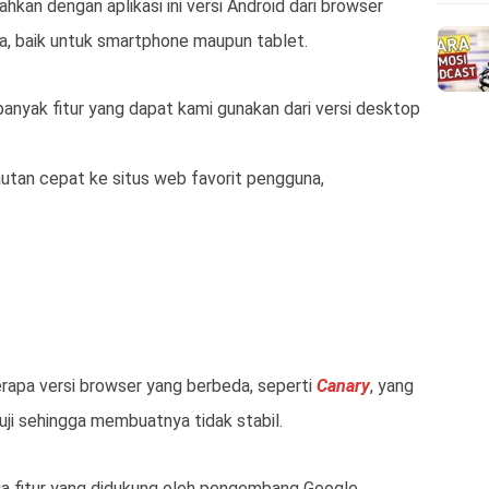
an dengan aplikasi ini versi Android dari browser
ia, baik untuk smartphone maupun tablet.
banyak fitur yang dapat kami gunakan dari versi desktop
autan cepat ke situs web favorit pengguna,
erapa versi browser yang berbeda, seperti
Canary
, yang
iuji sehingga membuatnya tidak stabil.
emua fitur yang didukung oleh pengembang Google,