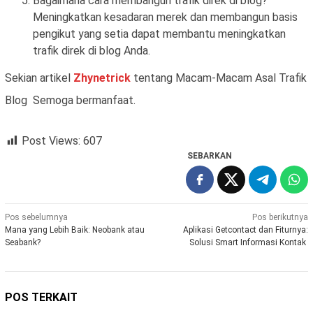
Bagaimana cara membangun trafik direk di blog?
Meningkatkan kesadaran merek dan membangun basis
pengikut yang setia dapat membantu meningkatkan
trafik direk di blog Anda.
Sekian artikel
Zhynetrick
tentang Macam-Macam Asal Trafik
Blog Semoga bermanfaat.
Post Views:
607
SEBARKAN
Navigasi
Pos sebelumnya
Pos berikutnya
Mana yang Lebih Baik: Neobank atau
Aplikasi Getcontact dan Fiturnya:
pos
Seabank?
Solusi Smart Informasi Kontak
POS TERKAIT