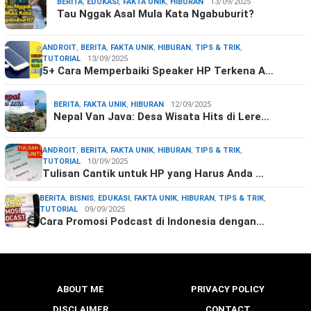
BERITA
,
EDUKASI
,
FAKTA UNIK
,
HIBURAN
13/09/2025
Tau Nggak Asal Mula Kata Ngabuburit?
ANDROIT
,
BERITA
,
FAKTA UNIK
,
HIBURAN
,
TIPS & TRIK
,
TUTORIAL
13/09/2025
5+ Cara Memperbaiki Speaker HP Terkena A…
BERITA
,
FAKTA UNIK
,
HIBURAN
12/09/2025
Nepal Van Java: Desa Wisata Hits di Lere…
ANDROIT
,
BERITA
,
FAKTA UNIK
,
HIBURAN
,
TIPS & TRIK
,
TUTORIAL
10/09/2025
Tulisan Cantik untuk HP yang Harus Anda …
BERITA
,
BISNIS
,
EDUKASI
,
FAKTA UNIK
,
HIBURAN
,
TIPS & TRIK
,
TUTORIAL
09/09/2025
Cara Promosi Podcast di Indonesia dengan…
ABOUT ME
PRIVACY POLICY
DISCLAIMER
CONTACT