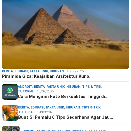
BERITA
,
EDUKASI
,
FAKTA UNIK
,
HIBURAN
16/09/2025
Piramida Giza: Keajaiban Arsitektur Kuno…
ANDROIT
,
BERITA
,
FAKTA UNIK
,
HIBURAN
,
TIPS & TRIK
,
TUTORIAL
13/09/2025
Cara Mengirim Foto Berkualitas Tinggi di…
BERITA
,
EDUKASI
,
FAKTA UNIK
,
HIBURAN
,
TIPS & TRIK
,
TUTORIAL
13/09/2025
Buat Si Pemalu 6 Tips Sederhana Agar Jau…