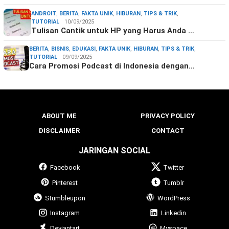
ANDROIT
,
BERITA
,
FAKTA UNIK
,
HIBURAN
,
TIPS & TRIK
,
TUTORIAL
10/09/2025
Tulisan Cantik untuk HP yang Harus Anda …
BERITA
,
BISNIS
,
EDUKASI
,
FAKTA UNIK
,
HIBURAN
,
TIPS & TRIK
,
TUTORIAL
09/09/2025
Cara Promosi Podcast di Indonesia dengan…
ABOUT ME
PRIVACY POLICY
DISCLAIMER
CONTACT
JARINGAN SOCIAL
Facebook
Twitter
Pinterest
Tumblr
Stumbleupon
WordPress
Instagram
Linkedin
Deviantart
Myspace