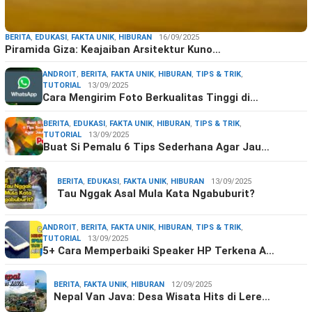
BERITA
,
EDUKASI
,
FAKTA UNIK
,
HIBURAN
16/09/2025
Piramida Giza: Keajaiban Arsitektur Kuno…
ANDROIT
,
BERITA
,
FAKTA UNIK
,
HIBURAN
,
TIPS & TRIK
,
TUTORIAL
13/09/2025
Cara Mengirim Foto Berkualitas Tinggi di…
BERITA
,
EDUKASI
,
FAKTA UNIK
,
HIBURAN
,
TIPS & TRIK
,
TUTORIAL
13/09/2025
Buat Si Pemalu 6 Tips Sederhana Agar Jau…
BERITA
,
EDUKASI
,
FAKTA UNIK
,
HIBURAN
13/09/2025
Tau Nggak Asal Mula Kata Ngabuburit?
ANDROIT
,
BERITA
,
FAKTA UNIK
,
HIBURAN
,
TIPS & TRIK
,
TUTORIAL
13/09/2025
5+ Cara Memperbaiki Speaker HP Terkena A…
BERITA
,
FAKTA UNIK
,
HIBURAN
12/09/2025
Nepal Van Java: Desa Wisata Hits di Lere…