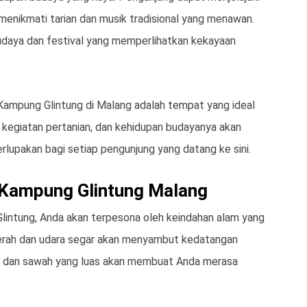
ta menikmati tarian dan musik tradisional yang menawan.
udaya dan festival yang memperlihatkan kekayaan
 Kampung Glintung di Malang adalah tempat yang ideal
, kegiatan pertanian, dan kehidupan budayanya akan
lupakan bagi setiap pengunjung yang datang ke sini.
Kampung Glintung Malang
intung, Anda akan terpesona oleh keindahan alam yang
g cerah dan udara segar akan menyambut kedatangan
n dan sawah yang luas akan membuat Anda merasa