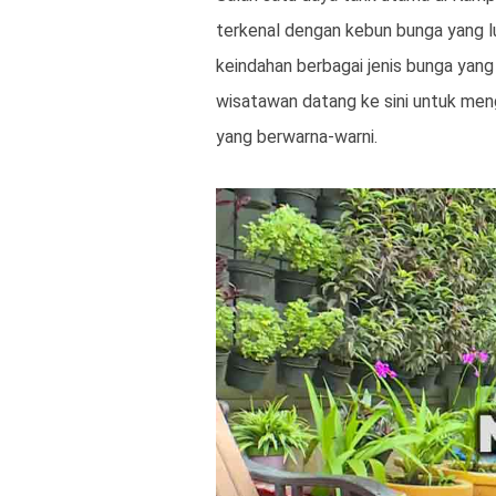
terkenal dengan kebun bunga yang l
keindahan berbagai jenis bunga ya
wisatawan datang ke sini untuk men
yang berwarna-warni.