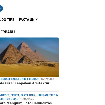
n
LOG TIPS
FAKTA UNIK
TERBARU
EDUKASI
,
FAKTA UNIK
,
HIBURAN
16/09/2025
da Giza: Keajaiban Arsitektur
…
NDROIT
,
BERITA
,
FAKTA UNIK
,
HIBURAN
,
TIPS &
RIK
,
TUTORIAL
13/09/2025
ara Mengirim Foto Berkualitas