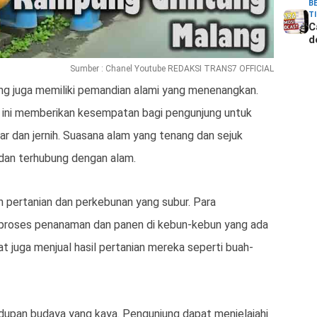
B
T
C
d
Sumber : Chanel Youtube REDAKSI TRANS7 OFFICIAL
ng juga memiliki pemandian alami yang menenangkan.
sa ini memberikan kesempatan bagi pengunjung untuk
ar dan jernih. Suasana alam yang tenang dan sejuk
dan terhubung dengan alam.
an pertanian dan perkebunan yang subur. Para
 proses penanaman dan panen di kebun-kebun yang ada
t juga menjual hasil pertanian mereka seperti buah-
idupan budaya yang kaya. Pengunjung dapat menjelajahi