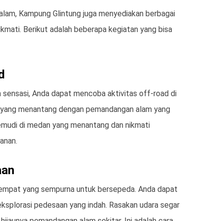
alam, Kampung Glintung juga menyediakan berbagai
ikmati. Berikut adalah beberapa kegiatan yang bisa
d
 sensasi, Anda dapat mencoba aktivitas off-road di
oad yang menantang dengan pemandangan alam yang
emudi di medan yang menantang dan nikmati
anan.
aan
empat yang sempurna untuk bersepeda. Anda dapat
splorasi pedesaan yang indah. Rasakan udara segar
hijaunya pemandangan alam sekitar. Ini adalah cara