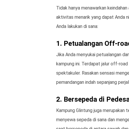
Tidak hanya menawarkan keindahan 
aktivitas menarik yang dapat Anda n
Anda lakukan di sana:
1. Petualangan Off-roa
Jika Anda menyukai petualangan dan
kampung ini. Terdapat jalur off-r
spektakuler. Rasakan sensasi meng
pemandangan indah sepanjang perjal
2. Bersepeda di Pedes
Kampung Glintung juga merupakan t
menyewa sepeda di sana dan mengek
saat bersepeda di antara sawah dan 