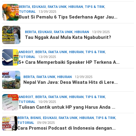
BERITA
,
EDUKASI
,
FAKTA UNIK
,
HIBURAN
,
TIPS & TRIK
,
TUTORIAL
13/09/2025
Buat Si Pemalu 6 Tips Sederhana Agar Jau…
BERITA
,
EDUKASI
,
FAKTA UNIK
,
HIBURAN
13/09/2025
Tau Nggak Asal Mula Kata Ngabuburit?
ANDROIT
,
BERITA
,
FAKTA UNIK
,
HIBURAN
,
TIPS & TRIK
,
TUTORIAL
13/09/2025
5+ Cara Memperbaiki Speaker HP Terkena A…
BERITA
,
FAKTA UNIK
,
HIBURAN
12/09/2025
Nepal Van Java: Desa Wisata Hits di Lere…
ANDROIT
,
BERITA
,
FAKTA UNIK
,
HIBURAN
,
TIPS & TRIK
,
TUTORIAL
10/09/2025
Tulisan Cantik untuk HP yang Harus Anda …
BERITA
,
BISNIS
,
EDUKASI
,
FAKTA UNIK
,
HIBURAN
,
TIPS & TRIK
,
TUTORIAL
09/09/2025
Cara Promosi Podcast di Indonesia dengan…