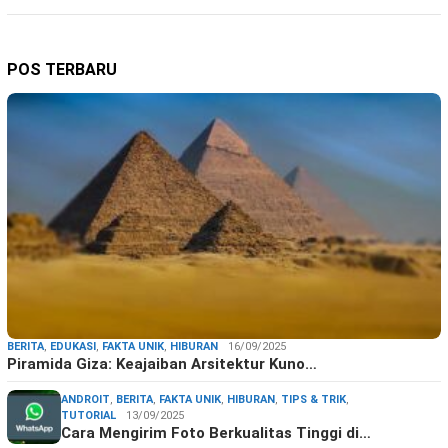
POS TERBARU
BERITA
,
EDUKASI
,
FAKTA UNIK
,
HIBURAN
16/09/2025
Piramida Giza: Keajaiban Arsitektur Kuno…
ANDROIT
,
BERITA
,
FAKTA UNIK
,
HIBURAN
,
TIPS & TRIK
,
TUTORIAL
13/09/2025
Cara Mengirim Foto Berkualitas Tinggi di…