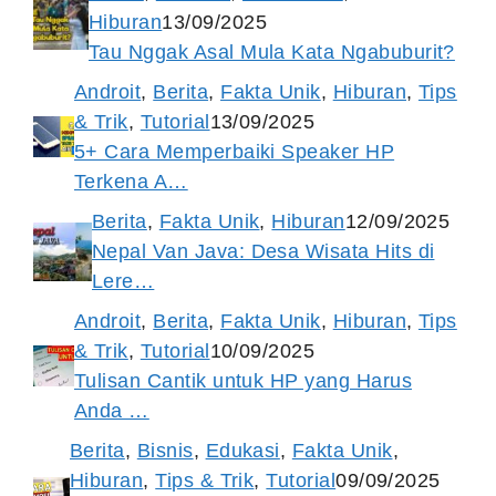
Hiburan
13/09/2025
Tau Nggak Asal Mula Kata Ngabuburit?
Androit
,
Berita
,
Fakta Unik
,
Hiburan
,
Tips
& Trik
,
Tutorial
13/09/2025
5+ Cara Memperbaiki Speaker HP
Terkena A…
Berita
,
Fakta Unik
,
Hiburan
12/09/2025
Nepal Van Java: Desa Wisata Hits di
Lere…
Androit
,
Berita
,
Fakta Unik
,
Hiburan
,
Tips
& Trik
,
Tutorial
10/09/2025
Tulisan Cantik untuk HP yang Harus
Anda …
Berita
,
Bisnis
,
Edukasi
,
Fakta Unik
,
Hiburan
,
Tips & Trik
,
Tutorial
09/09/2025