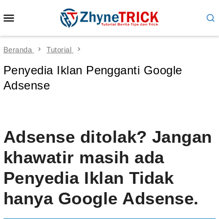
Loncat
Menu
ke
Mobile
konten
Beranda
Tutorial
Penyedia Iklan Pengganti Google
Adsense
Adsense ditolak? Jangan
khawatir masih ada
Penyedia Iklan Tidak
hanya Google Adsense.