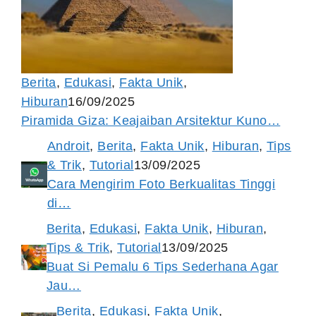
Berita
,
Edukasi
,
Fakta Unik
,
Hiburan
16/09/2025
Piramida Giza: Keajaiban Arsitektur Kuno…
Androit
,
Berita
,
Fakta Unik
,
Hiburan
,
Tips
& Trik
,
Tutorial
13/09/2025
Cara Mengirim Foto Berkualitas Tinggi
di…
Berita
,
Edukasi
,
Fakta Unik
,
Hiburan
,
Tips & Trik
,
Tutorial
13/09/2025
Buat Si Pemalu 6 Tips Sederhana Agar
Jau…
Berita
,
Edukasi
,
Fakta Unik
,