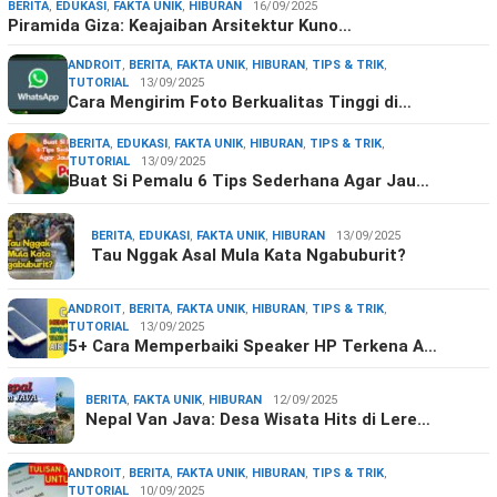
BERITA
,
EDUKASI
,
FAKTA UNIK
,
HIBURAN
16/09/2025
Piramida Giza: Keajaiban Arsitektur Kuno…
ANDROIT
,
BERITA
,
FAKTA UNIK
,
HIBURAN
,
TIPS & TRIK
,
TUTORIAL
13/09/2025
Cara Mengirim Foto Berkualitas Tinggi di…
BERITA
,
EDUKASI
,
FAKTA UNIK
,
HIBURAN
,
TIPS & TRIK
,
TUTORIAL
13/09/2025
Buat Si Pemalu 6 Tips Sederhana Agar Jau…
BERITA
,
EDUKASI
,
FAKTA UNIK
,
HIBURAN
13/09/2025
Tau Nggak Asal Mula Kata Ngabuburit?
ANDROIT
,
BERITA
,
FAKTA UNIK
,
HIBURAN
,
TIPS & TRIK
,
TUTORIAL
13/09/2025
5+ Cara Memperbaiki Speaker HP Terkena A…
BERITA
,
FAKTA UNIK
,
HIBURAN
12/09/2025
Nepal Van Java: Desa Wisata Hits di Lere…
ANDROIT
,
BERITA
,
FAKTA UNIK
,
HIBURAN
,
TIPS & TRIK
,
TUTORIAL
10/09/2025