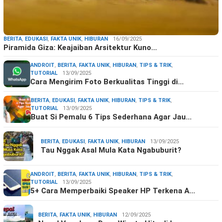
BERITA
,
EDUKASI
,
FAKTA UNIK
,
HIBURAN
16/09/2025
Piramida Giza: Keajaiban Arsitektur Kuno…
ANDROIT
,
BERITA
,
FAKTA UNIK
,
HIBURAN
,
TIPS & TRIK
,
TUTORIAL
13/09/2025
Cara Mengirim Foto Berkualitas Tinggi di…
BERITA
,
EDUKASI
,
FAKTA UNIK
,
HIBURAN
,
TIPS & TRIK
,
TUTORIAL
13/09/2025
Buat Si Pemalu 6 Tips Sederhana Agar Jau…
BERITA
,
EDUKASI
,
FAKTA UNIK
,
HIBURAN
13/09/2025
Tau Nggak Asal Mula Kata Ngabuburit?
ANDROIT
,
BERITA
,
FAKTA UNIK
,
HIBURAN
,
TIPS & TRIK
,
TUTORIAL
13/09/2025
5+ Cara Memperbaiki Speaker HP Terkena A…
BERITA
,
FAKTA UNIK
,
HIBURAN
12/09/2025