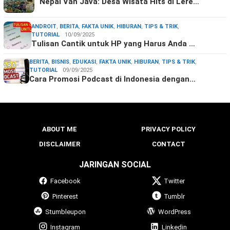
Nepal Van Java: Desa Wisata Hits di Lere…
ANDROIT
,
BERITA
,
FAKTA UNIK
,
HIBURAN
,
TIPS & TRIK
,
TUTORIAL
10/09/2025
Tulisan Cantik untuk HP yang Harus Anda …
BERITA
,
BISNIS
,
EDUKASI
,
FAKTA UNIK
,
HIBURAN
,
TIPS & TRIK
,
TUTORIAL
09/09/2025
Cara Promosi Podcast di Indonesia dengan…
ABOUT ME
PRIVACY POLICY
DISCLAIMER
CONTACT
JARINGAN SOCIAL
Facebook
Twitter
Pinterest
Tumblr
Stumbleupon
WordPress
Instagram
Linkedin