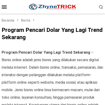
Loncat
Menu
ke
konten
Mobile
Beranda
Berita
Program Pencari Dolar Yang Lagi Trend
Sekarang
Program Pencari Dolar Yang Lagi Trend Sekarang
–
Bisnis online adalah jenis bisnis yang dilakukan secara digital
melalui internet. Dalam bisnis online, transaksi, pemasaran, dan
interaksi dengan pelanggan dilakukan melalui platform-
platform online seperti website, media sosial, atau aplikasi
mobile. Jenis bisnis online bisa bermacam-macam, mulai dari
toko online, layanan konsultasi, hingga pemasaran produk
melalui internet. Keuntungan utama dari bisnis online adalah