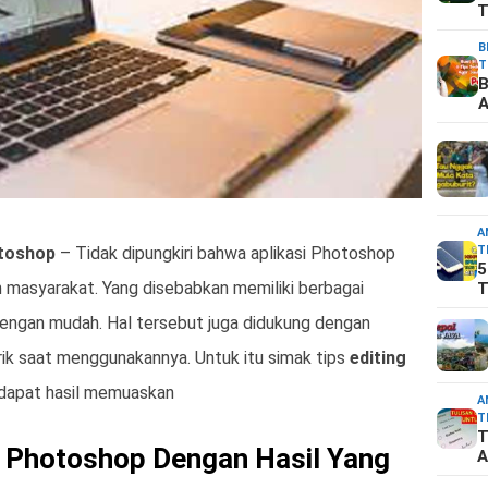
T
B
T
B
A
A
T
otoshop
– Tidak dipungkiri bahwa aplikasi Photoshop
5
n masyarakat. Yang disebabkan memiliki berbagai
T
engan mudah. Hal tersebut juga didukung dengan
rik saat menggunakannya. Untuk itu simak tips
editing
dapat hasil memuaskan
A
T
T
i Photoshop Dengan Hasil Yang
A