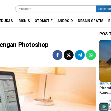
Pencaria
EDUKASI
BISNIS
OTOMOTIF
ANDROID
DESAIN GRATIS
B
POS 
 Dengan Photoshop
BERITA
,
Pirami
Kuno
A
T
C