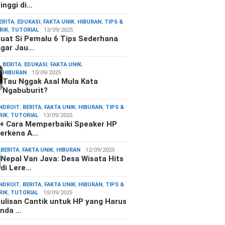
inggi di…
ERITA
,
EDUKASI
,
FAKTA UNIK
,
HIBURAN
,
TIPS &
RIK
,
TUTORIAL
13/09/2025
uat Si Pemalu 6 Tips Sederhana
gar Jau…
BERITA
,
EDUKASI
,
FAKTA UNIK
,
HIBURAN
13/09/2025
Tau Nggak Asal Mula Kata
Ngabuburit?
NDROIT
,
BERITA
,
FAKTA UNIK
,
HIBURAN
,
TIPS &
RIK
,
TUTORIAL
13/09/2025
+ Cara Memperbaiki Speaker HP
erkena A…
BERITA
,
FAKTA UNIK
,
HIBURAN
12/09/2025
Nepal Van Java: Desa Wisata Hits
di Lere…
NDROIT
,
BERITA
,
FAKTA UNIK
,
HIBURAN
,
TIPS &
RIK
,
TUTORIAL
10/09/2025
ulisan Cantik untuk HP yang Harus
nda …