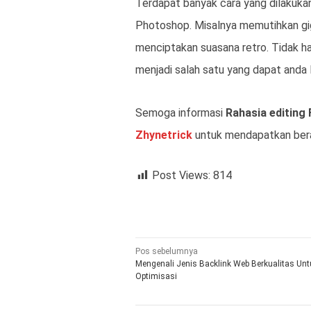
Terdapat banyak cara yang dilakukan
Photoshop. Misalnya memutihkan gi
menciptakan suasana retro. Tidak h
menjadi salah satu yang dapat anda la
Semoga informasi
Rahasia editin
Zhynetrick
untuk mendapatkan bera
Post Views:
814
Navigasi
Pos sebelumnya
Mengenali Jenis Backlink Web Berkualitas Unt
pos
Optimisasi