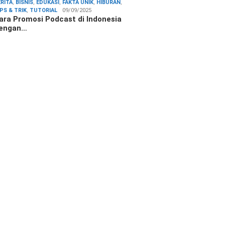
ERITA
,
BISNIS
,
EDUKASI
,
FAKTA UNIK
,
HIBURAN
,
IPS & TRIK
,
TUTORIAL
09/09/2025
ara Promosi Podcast di Indonesia
engan…