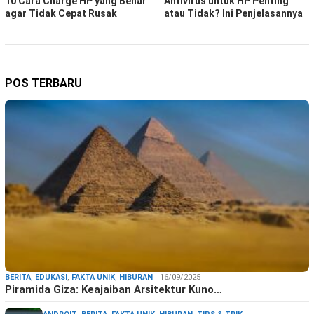
10 Cara Charge HP yang Benar
Antivirus untuk HP Penting
agar Tidak Cepat Rusak
atau Tidak? Ini Penjelasannya
POS TERBARU
BERITA
,
EDUKASI
,
FAKTA UNIK
,
HIBURAN
16/09/2025
Piramida Giza: Keajaiban Arsitektur Kuno…