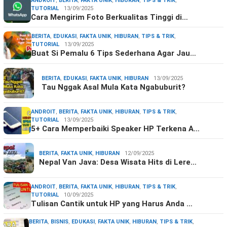
ANDROIT
,
BERITA
,
FAKTA UNIK
,
HIBURAN
,
TIPS & TRIK
,
TUTORIAL
13/09/2025
Cara Mengirim Foto Berkualitas Tinggi di…
BERITA
,
EDUKASI
,
FAKTA UNIK
,
HIBURAN
,
TIPS & TRIK
,
TUTORIAL
13/09/2025
Buat Si Pemalu 6 Tips Sederhana Agar Jau…
BERITA
,
EDUKASI
,
FAKTA UNIK
,
HIBURAN
13/09/2025
Tau Nggak Asal Mula Kata Ngabuburit?
ANDROIT
,
BERITA
,
FAKTA UNIK
,
HIBURAN
,
TIPS & TRIK
,
TUTORIAL
13/09/2025
5+ Cara Memperbaiki Speaker HP Terkena A…
BERITA
,
FAKTA UNIK
,
HIBURAN
12/09/2025
Nepal Van Java: Desa Wisata Hits di Lere…
ANDROIT
,
BERITA
,
FAKTA UNIK
,
HIBURAN
,
TIPS & TRIK
,
TUTORIAL
10/09/2025
Tulisan Cantik untuk HP yang Harus Anda …
BERITA
,
BISNIS
,
EDUKASI
,
FAKTA UNIK
,
HIBURAN
,
TIPS & TRIK
,