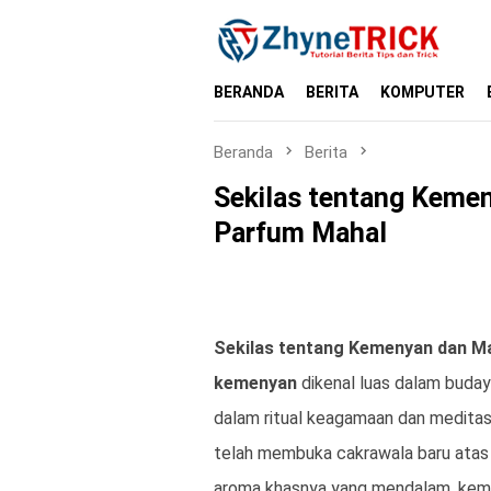
Loncat
ke
konten
BERANDA
BERITA
KOMPUTER
Beranda
Berita
Sekilas tentang Keme
Parfum Mahal
Sekilas tentang Kemenyan dan M
kemenyan
dikenal luas dalam budaya
dalam ritual keagamaan dan meditas
telah membuka cakrawala baru atas ni
aroma khasnya yang mendalam, kemeny