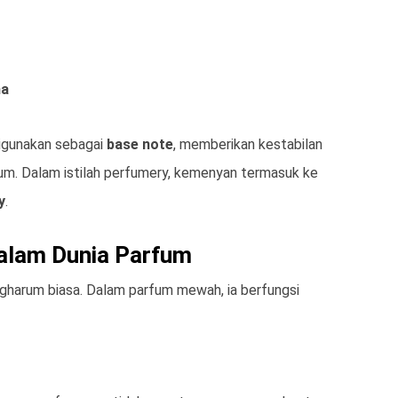
ma
igunakan sebagai
base note
, memberikan kestabilan
um. Dalam istilah perfumery, kemenyan termasuk ke
y
.
alam Dunia Parfum
harum biasa. Dalam parfum mewah, ia berfungsi