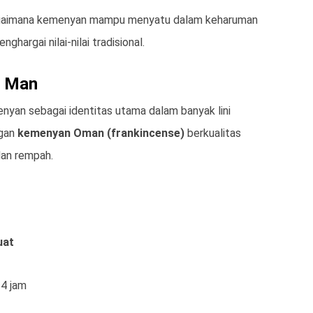
agaimana kemenyan mampu menyatu dalam keharuman
argai nilai-nilai tradisional.
e Man
nyan sebagai identitas utama dalam banyak lini
ngan
kemenyan Oman (frankincense)
berkualitas
dan rempah.
uat
24 jam