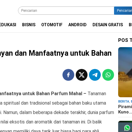
Pencaria
EDUKASI
BISNIS
OTOMOTIF
ANDROID
DESAIN GRATIS
B
POS 
nyan dan Manfaatnya untuk Bahan
anfaatnya untuk Bahan Parfum Mahal –
Tanaman
BERITA
,
 spiritual dan tradisional sebagai bahan baku utama
Pirami
Kuno
i. Namun, dalam beberapa dekade terakhir, dunia parfum
lai eksotis dan aromatik dari tanaman ini. Di balik
an memiliki daya tarik luar biasa bagi para ahli