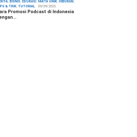
ERITA
,
BISNIS
,
EDUKASI
,
FAKTA UNIK
,
HIBURAN
,
IPS & TRIK
,
TUTORIAL
09/09/2025
ara Promosi Podcast di Indonesia
engan…