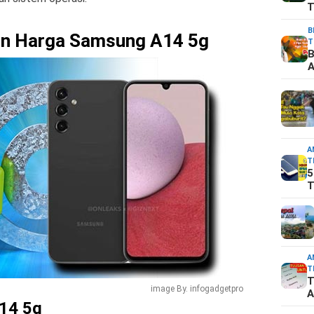
T
B
dan Harga Samsung A14 5g
T
B
A
A
T
5
T
A
T
T
image By. infogadgetpro
A
14 5g