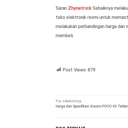
Saran
Zhynetrick
Sebaiknya melaku
toko elektronik resmi untuk memasti
melakukan perbandingan harga dan
membeli.
Post Views:
879
Navigasi
Pos sebelumnya
Harga dan Spesifikasi Xiaomi POCO X5 Terba
pos