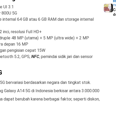
B
T
e UI 3.1
C
y 800U 5G
d
 internal 64 GB atau 6 GB RAM dan storage internal
inci, resolusi Full HD+
ruple 48 MP (utama) + 5 MP (ultra wide) + 2 MP
era depan 16 MP
ngan pengisian cepat 15W
luetooth 5.2, GPS,
NFC
, pemindai sidik jari dan sensor
G
G bervariasi berdasarkan negara dan tingkat stok.
ng Galaxy A14 5G di Indonesia berkisar antara 3.000.000
a dapat berubah karena berbagai faktor, seperti diskon,