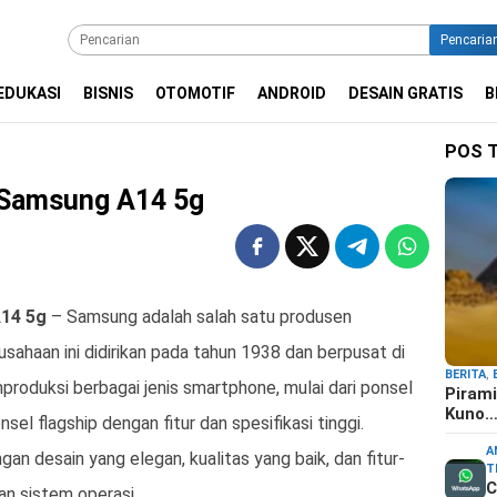
Pencaria
EDUKASI
BISNIS
OTOMOTIF
ANDROID
DESAIN GRATIS
B
POS 
a Samsung A14 5g
A14 5g
– Samsung adalah salah satu produsen
sahaan ini didirikan pada tahun 1938 dan berpusat di
BERITA
,
roduksi berbagai jenis smartphone, mulai dari ponsel
Pirami
Kuno
el flagship dengan fitur dan spesifikasi tinggi.
A
n desain yang elegan, kualitas yang baik, dan fitur-
T
C
dan sistem operasi.