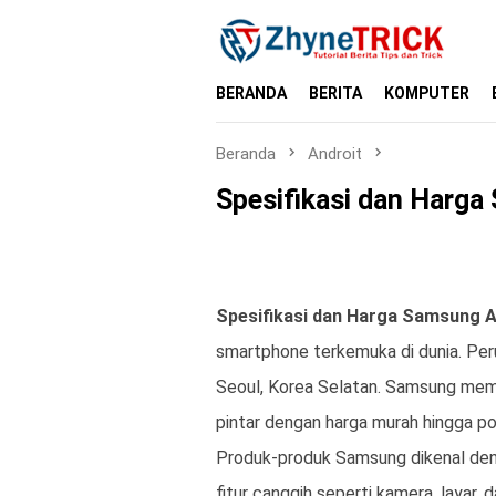
Loncat
ke
konten
BERANDA
BERITA
KOMPUTER
Beranda
Androit
Spesifikasi dan Harg
Spesifikasi dan Harga Samsung 
smartphone terkemuka di dunia. Peru
Seoul, Korea Selatan. Samsung memp
pintar dengan harga murah hingga pons
Produk-produk Samsung dikenal denga
fitur canggih seperti kamera, layar, 