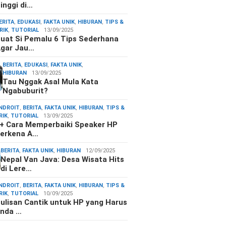
inggi di…
ERITA
,
EDUKASI
,
FAKTA UNIK
,
HIBURAN
,
TIPS &
RIK
,
TUTORIAL
13/09/2025
uat Si Pemalu 6 Tips Sederhana
gar Jau…
BERITA
,
EDUKASI
,
FAKTA UNIK
,
HIBURAN
13/09/2025
Tau Nggak Asal Mula Kata
Ngabuburit?
NDROIT
,
BERITA
,
FAKTA UNIK
,
HIBURAN
,
TIPS &
RIK
,
TUTORIAL
13/09/2025
+ Cara Memperbaiki Speaker HP
erkena A…
BERITA
,
FAKTA UNIK
,
HIBURAN
12/09/2025
Nepal Van Java: Desa Wisata Hits
di Lere…
NDROIT
,
BERITA
,
FAKTA UNIK
,
HIBURAN
,
TIPS &
RIK
,
TUTORIAL
10/09/2025
ulisan Cantik untuk HP yang Harus
nda …