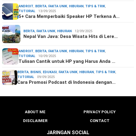
ANDROIT
,
BERITA
,
FAKTA UNIK
,
HIBURAN
,
TIPS & TRIK
,
TUTORIAL
13/09/2025
5+ Cara Memperbaiki Speaker HP Terkena A…
BERITA
,
FAKTA UNIK
,
HIBURAN
12/09/2025
Nepal Van Java: Desa Wisata Hits di Lere…
ANDROIT
,
BERITA
,
FAKTA UNIK
,
HIBURAN
,
TIPS & TRIK
,
TUTORIAL
10/09/2025
Tulisan Cantik untuk HP yang Harus Anda …
BERITA
,
BISNIS
,
EDUKASI
,
FAKTA UNIK
,
HIBURAN
,
TIPS & TRIK
,
TUTORIAL
09/09/2025
Cara Promosi Podcast di Indonesia dengan…
ABOUT ME
PRIVACY POLICY
DISCLAIMER
CONTACT
JARINGAN SOCIAL