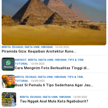
BERITA
,
EDUKASI
,
FAKTA UNIK
,
HIBURAN
16/09/2025
Piramida Giza: Keajaiban Arsitektur Kuno…
ANDROIT
,
BERITA
,
FAKTA UNIK
,
HIBURAN
,
TIPS & TRIK
,
TUTORIAL
13/09/2025
Cara Mengirim Foto Berkualitas Tinggi di…
BERITA
,
EDUKASI
,
FAKTA UNIK
,
HIBURAN
,
TIPS & TRIK
,
TUTORIAL
13/09/2025
Buat Si Pemalu 6 Tips Sederhana Agar Jau…
BERITA
,
EDUKASI
,
FAKTA UNIK
,
HIBURAN
13/09/2025
Tau Nggak Asal Mula Kata Ngabuburit?