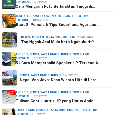
TUTORIAL
13/09/2025
Cara Mengirim Foto Berkualitas Tinggi di…
BERITA
,
EDUKASI
,
FAKTA UNIK
,
HIBURAN
,
TIPS & TRIK
,
TUTORIAL
13/09/2025
Buat Si Pemalu 6 Tips Sederhana Agar Jau…
BERITA
,
EDUKASI
,
FAKTA UNIK
,
HIBURAN
13/09/2025
Tau Nggak Asal Mula Kata Ngabuburit?
ANDROIT
,
BERITA
,
FAKTA UNIK
,
HIBURAN
,
TIPS & TRIK
,
TUTORIAL
13/09/2025
5+ Cara Memperbaiki Speaker HP Terkena A…
BERITA
,
FAKTA UNIK
,
HIBURAN
12/09/2025
Nepal Van Java: Desa Wisata Hits di Lere…
ANDROIT
,
BERITA
,
FAKTA UNIK
,
HIBURAN
,
TIPS & TRIK
,
TUTORIAL
10/09/2025
Tulisan Cantik untuk HP yang Harus Anda …
BERITA
,
BISNIS
,
EDUKASI
,
FAKTA UNIK
,
HIBURAN
,
TIPS & TRIK
,
TUTORIAL
09/09/2025