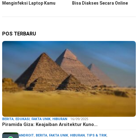
Menginfeksi Laptop Kamu
Bisa Diakses Secara Online
POS TERBARU
BERITA
,
EDUKASI
,
FAKTA UNIK
,
HIBURAN
16/09/2025
Piramida Giza: Keajaiban Arsitektur Kuno…
ANDROIT
,
BERITA
,
FAKTA UNIK
,
HIBURAN
,
TIPS & TRIK
,