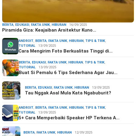
BERITA
,
EDUKASI
,
FAKTA UNIK
,
HIBURAN
16/09/2025
Piramida Giza: Keajaiban Arsitektur Kuno…
ANDROIT
,
BERITA
,
FAKTA UNIK
,
HIBURAN
,
TIPS & TRIK
,
TUTORIAL
13/09/2025
Cara Mengirim Foto Berkualitas Tinggi di…
BERITA
,
EDUKASI
,
FAKTA UNIK
,
HIBURAN
,
TIPS & TRIK
,
TUTORIAL
13/09/2025
Buat Si Pemalu 6 Tips Sederhana Agar Jau…
BERITA
,
EDUKASI
,
FAKTA UNIK
,
HIBURAN
13/09/2025
Tau Nggak Asal Mula Kata Ngabuburit?
ANDROIT
,
BERITA
,
FAKTA UNIK
,
HIBURAN
,
TIPS & TRIK
,
TUTORIAL
13/09/2025
5+ Cara Memperbaiki Speaker HP Terkena A…
BERITA
,
FAKTA UNIK
,
HIBURAN
12/09/2025