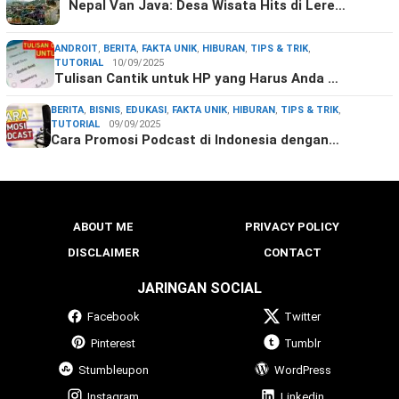
Nepal Van Java: Desa Wisata Hits di Lere…
ANDROIT
,
BERITA
,
FAKTA UNIK
,
HIBURAN
,
TIPS & TRIK
,
TUTORIAL
10/09/2025
Tulisan Cantik untuk HP yang Harus Anda …
BERITA
,
BISNIS
,
EDUKASI
,
FAKTA UNIK
,
HIBURAN
,
TIPS & TRIK
,
TUTORIAL
09/09/2025
Cara Promosi Podcast di Indonesia dengan…
ABOUT ME
PRIVACY POLICY
DISCLAIMER
CONTACT
JARINGAN SOCIAL
Facebook
Twitter
Pinterest
Tumblr
Stumbleupon
WordPress
Instagram
Linkedin