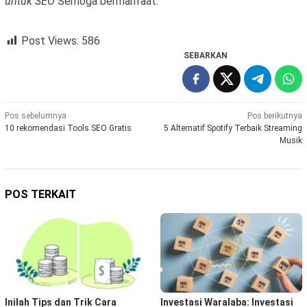
untuk SEO
Semoga bermanfaat.
Post Views:
586
SEBARKAN
Navigasi
Pos sebelumnya
Pos berikutnya
10 rekomendasi Tools SEO Gratis
5 Alternatif Spotify Terbaik Streaming
pos
Musik
POS TERKAIT
Inilah Tips dan Trik Cara
Investasi Waralaba: Investasi