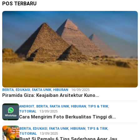
POS TERBARU
BERITA
,
EDUKASI
,
FAKTA UNIK
,
HIBURAN
16/09/2025
Piramida Giza: Keajaiban Arsitektur Kuno…
ANDROIT
,
BERITA
,
FAKTA UNIK
,
HIBURAN
,
TIPS & TRIK
,
TUTORIAL
13/09/2025
Cara Mengirim Foto Berkualitas Tinggi di…
BERITA
,
EDUKASI
,
FAKTA UNIK
,
HIBURAN
,
TIPS & TRIK
,
TUTORIAL
13/09/2025
Buat Si Pemalu 6 Tips Sederhana Agar Jau…