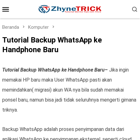
Loncat
Menu
ke
konten
Mobile
Beranda
Komputer
Tutorial Backup WhatsApp ke
Handphone Baru
Tutorial Backup WhatsApp ke Handphone Baru
–
Jika ingin
memakai HP baru maka User WhatsApp pasti akan
memindahkan( migrasi) akun WA nya bila sudah memakai
ponsel baru, namun bisa jadi tidak seluruhnya mengerti gimana
triknya.
Backup WhatsApp adalah proses penyimpanan data dari
aplikasi WhatsApp ke penyimpanan eksternal, seperti cloud