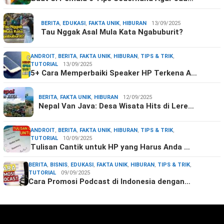
BERITA
,
EDUKASI
,
FAKTA UNIK
,
HIBURAN
13/09/2025
Tau Nggak Asal Mula Kata Ngabuburit?
ANDROIT
,
BERITA
,
FAKTA UNIK
,
HIBURAN
,
TIPS & TRIK
,
TUTORIAL
13/09/2025
5+ Cara Memperbaiki Speaker HP Terkena A…
BERITA
,
FAKTA UNIK
,
HIBURAN
12/09/2025
Nepal Van Java: Desa Wisata Hits di Lere…
ANDROIT
,
BERITA
,
FAKTA UNIK
,
HIBURAN
,
TIPS & TRIK
,
TUTORIAL
10/09/2025
Tulisan Cantik untuk HP yang Harus Anda …
BERITA
,
BISNIS
,
EDUKASI
,
FAKTA UNIK
,
HIBURAN
,
TIPS & TRIK
,
TUTORIAL
09/09/2025
Cara Promosi Podcast di Indonesia dengan…