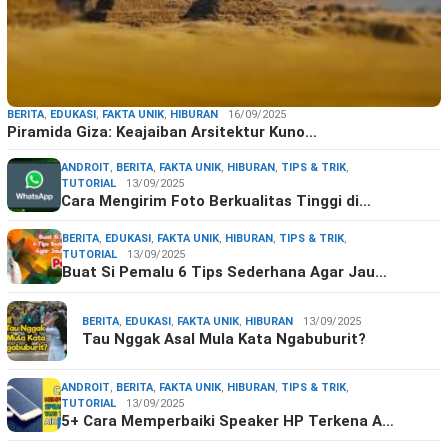
BERITA
,
EDUKASI
,
FAKTA UNIK
,
HIBURAN
16/09/2025
Piramida Giza: Keajaiban Arsitektur Kuno…
ANDROIT
,
BERITA
,
FAKTA UNIK
,
HIBURAN
,
TIPS & TRIK
,
TUTORIAL
13/09/2025
Cara Mengirim Foto Berkualitas Tinggi di…
BERITA
,
EDUKASI
,
FAKTA UNIK
,
HIBURAN
,
TIPS & TRIK
,
TUTORIAL
13/09/2025
Buat Si Pemalu 6 Tips Sederhana Agar Jau…
BERITA
,
EDUKASI
,
FAKTA UNIK
,
HIBURAN
13/09/2025
Tau Nggak Asal Mula Kata Ngabuburit?
ANDROIT
,
BERITA
,
FAKTA UNIK
,
HIBURAN
,
TIPS & TRIK
,
TUTORIAL
13/09/2025
5+ Cara Memperbaiki Speaker HP Terkena A…