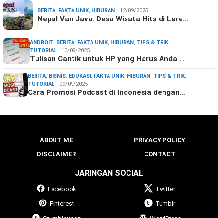
BERITA
,
FAKTA UNIK
,
HIBURAN
12/09/2025
Nepal Van Java: Desa Wisata Hits di Lere…
ANDROIT
,
BERITA
,
FAKTA UNIK
,
HIBURAN
,
TIPS & TRIK
,
TUTORIAL
10/09/2025
Tulisan Cantik untuk HP yang Harus Anda …
BERITA
,
BISNIS
,
EDUKASI
,
FAKTA UNIK
,
HIBURAN
,
TIPS & TRIK
,
TUTORIAL
09/09/2025
Cara Promosi Podcast di Indonesia dengan…
ABOUT ME
PRIVACY POLICY
DISCLAIMER
CONTACT
JARINGAN SOCIAL
Facebook
Twitter
Pinterest
Tumblr