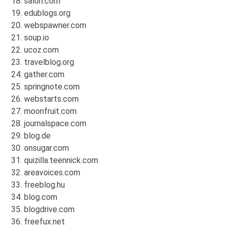
salon.com
edublogs.org
webspawner.com
soup.io
ucoz.com
travelblog.org
gather.com
springnote.com
webstarts.com
moonfruit.com
journalspace.com
blog.de
onsugar.com
quizilla.teennick.com
areavoices.com
freeblog.hu
blog.com
blogdrive.com
freefux.net