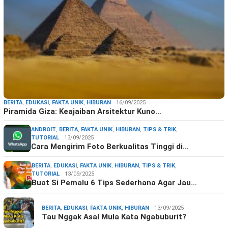
BERITA
,
EDUKASI
,
FAKTA UNIK
,
HIBURAN
16/09/2025
Piramida Giza: Keajaiban Arsitektur Kuno…
ANDROIT
,
BERITA
,
FAKTA UNIK
,
HIBURAN
,
TIPS & TRIK
,
TUTORIAL
13/09/2025
Cara Mengirim Foto Berkualitas Tinggi di…
BERITA
,
EDUKASI
,
FAKTA UNIK
,
HIBURAN
,
TIPS & TRIK
,
TUTORIAL
13/09/2025
Buat Si Pemalu 6 Tips Sederhana Agar Jau…
BERITA
,
EDUKASI
,
FAKTA UNIK
,
HIBURAN
13/09/2025
Tau Nggak Asal Mula Kata Ngabuburit?