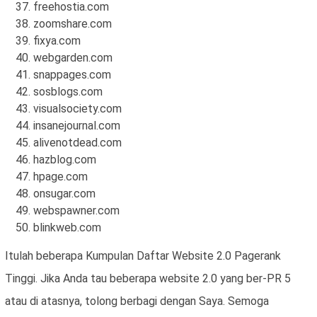
freehostia.com
zoomshare.com
fixya.com
webgarden.com
snappages.com
sosblogs.com
visualsociety.com
insanejournal.com
alivenotdead.com
hazblog.com
hpage.com
onsugar.com
webspawner.com
blinkweb.com
Itulah beberapa Kumpulan Daftar Website 2.0 Pagerank
Tinggi. Jika Anda tau beberapa website 2.0 yang ber-PR 5
atau di atasnya, tolong berbagi dengan Saya. Semoga