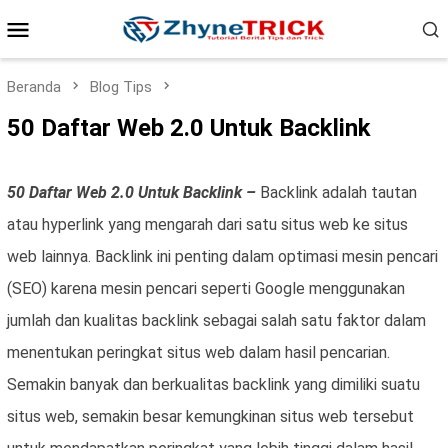
Loncat
Menu
ke
konten
Mobile
Beranda
Blog Tips
50 Daftar Web 2.0 Untuk Backlink
50 Daftar Web 2.0 Untuk Backlink –
Backlink adalah tautan
atau hyperlink yang mengarah dari satu situs web ke situs
web lainnya. Backlink ini penting dalam optimasi mesin pencari
(SEO) karena mesin pencari seperti Google menggunakan
jumlah dan kualitas backlink sebagai salah satu faktor dalam
menentukan peringkat situs web dalam hasil pencarian.
Semakin banyak dan berkualitas backlink yang dimiliki suatu
situs web, semakin besar kemungkinan situs web tersebut