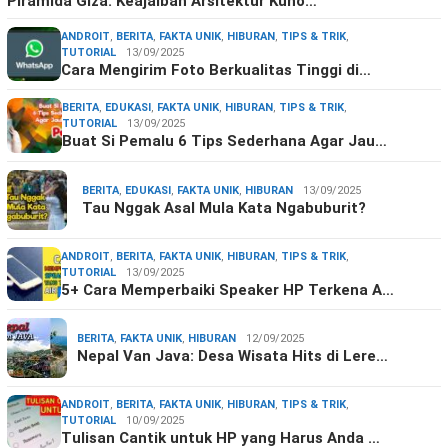
Piramida Giza: Keajaiban Arsitektur Kuno…
ANDROIT
,
BERITA
,
FAKTA UNIK
,
HIBURAN
,
TIPS & TRIK
,
TUTORIAL
13/09/2025
Cara Mengirim Foto Berkualitas Tinggi di…
BERITA
,
EDUKASI
,
FAKTA UNIK
,
HIBURAN
,
TIPS & TRIK
,
TUTORIAL
13/09/2025
Buat Si Pemalu 6 Tips Sederhana Agar Jau…
BERITA
,
EDUKASI
,
FAKTA UNIK
,
HIBURAN
13/09/2025
Tau Nggak Asal Mula Kata Ngabuburit?
ANDROIT
,
BERITA
,
FAKTA UNIK
,
HIBURAN
,
TIPS & TRIK
,
TUTORIAL
13/09/2025
5+ Cara Memperbaiki Speaker HP Terkena A…
BERITA
,
FAKTA UNIK
,
HIBURAN
12/09/2025
Nepal Van Java: Desa Wisata Hits di Lere…
ANDROIT
,
BERITA
,
FAKTA UNIK
,
HIBURAN
,
TIPS & TRIK
,
TUTORIAL
10/09/2025
Tulisan Cantik untuk HP yang Harus Anda …