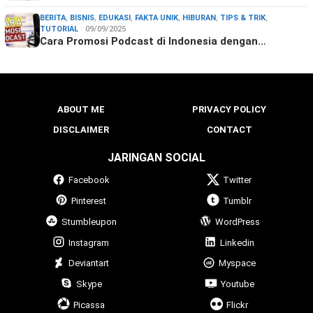
BERITA
,
BISNIS
,
EDUKASI
,
FAKTA UNIK
,
HIBURAN
,
TIPS & TRIK
,
TUTORIAL
09/09/2025
Cara Promosi Podcast di Indonesia dengan…
ABOUT ME
PRIVACY POLICY
DISCLAIMER
CONTACT
JARINGAN SOCIAL
Facebook
Twitter
Pinterest
Tumblr
Stumbleupon
WordPress
Instagram
Linkedin
Deviantart
Myspace
Skype
Youtube
Picassa
Flickr