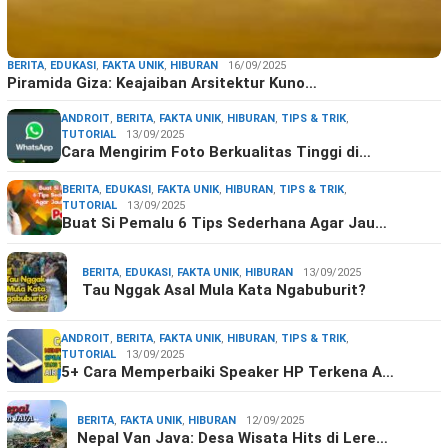
BERITA
,
EDUKASI
,
FAKTA UNIK
,
HIBURAN
16/09/2025
Piramida Giza: Keajaiban Arsitektur Kuno…
ANDROIT
,
BERITA
,
FAKTA UNIK
,
HIBURAN
,
TIPS & TRIK
,
TUTORIAL
13/09/2025
Cara Mengirim Foto Berkualitas Tinggi di…
BERITA
,
EDUKASI
,
FAKTA UNIK
,
HIBURAN
,
TIPS & TRIK
,
TUTORIAL
13/09/2025
Buat Si Pemalu 6 Tips Sederhana Agar Jau…
BERITA
,
EDUKASI
,
FAKTA UNIK
,
HIBURAN
13/09/2025
Tau Nggak Asal Mula Kata Ngabuburit?
ANDROIT
,
BERITA
,
FAKTA UNIK
,
HIBURAN
,
TIPS & TRIK
,
TUTORIAL
13/09/2025
5+ Cara Memperbaiki Speaker HP Terkena A…
BERITA
,
FAKTA UNIK
,
HIBURAN
12/09/2025
Nepal Van Java: Desa Wisata Hits di Lere…