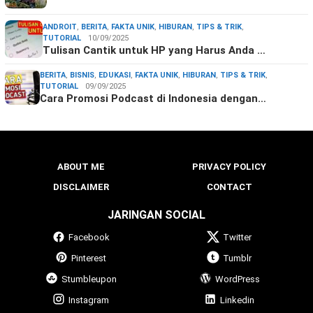
ANDROIT
,
BERITA
,
FAKTA UNIK
,
HIBURAN
,
TIPS & TRIK
,
TUTORIAL
10/09/2025
Tulisan Cantik untuk HP yang Harus Anda …
BERITA
,
BISNIS
,
EDUKASI
,
FAKTA UNIK
,
HIBURAN
,
TIPS & TRIK
,
TUTORIAL
09/09/2025
Cara Promosi Podcast di Indonesia dengan…
ABOUT ME
PRIVACY POLICY
DISCLAIMER
CONTACT
JARINGAN SOCIAL
Facebook
Twitter
Pinterest
Tumblr
Stumbleupon
WordPress
Instagram
Linkedin